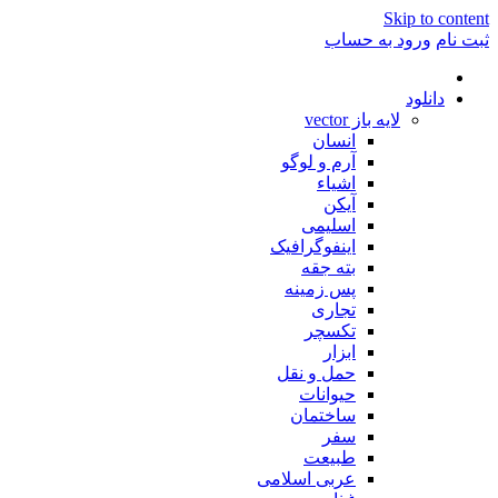
Skip to conte
ت نام
ورود به حساب
دانلود
لایه باز vector
انسان
آرم و لوگو
اشیاء
آیکن
اسلیمی
اینفوگرافیک
بته جقه
پس زمینه
تجاری
تکسچر
ابزار
حمل و نقل
حیوانات
ساختمان
سفر
طبیعت
عربی اسلامی