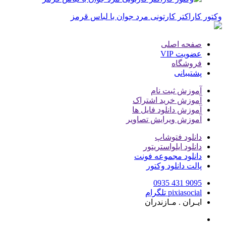
تور کاراکتر کارتونی مرد جوان با لباس قرمز
صفحه اصلی
عضویت VIP
فروشگاه
پشتیبانی
آموزش ثبت نام
آموزش خرید اشتراک
آموزش دانلود فایل ها
آموزش ویرایش تصاویر
دانلود فتوشاپ
دانلود ایلواستریتور
دانلود مجموعه فونت
پالت دانلود وکتور
9095 431 0935
pixiasocial تلگرام
ایـران . مـازندران