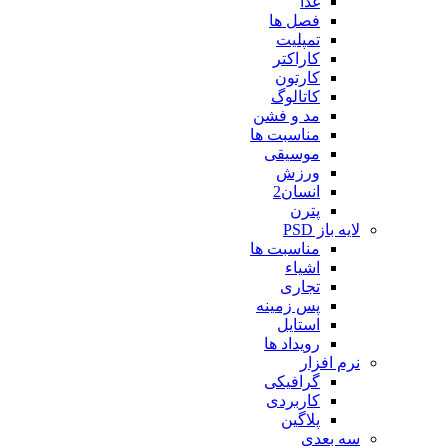
غذا
فصل ها
تمپلیت
کاراکتر
کارتون
کاتالوگ
مد و فشن
مناسبت ها
موسیقی
ورزش
انسان2
پترن
لایه باز PSD
مناسبت ها
اشیاء
تجاری
پس زمینه
استایل
رویداد ها
نرم افزار
گرافیکی
کاربردی
پلاگین
سه بعدی