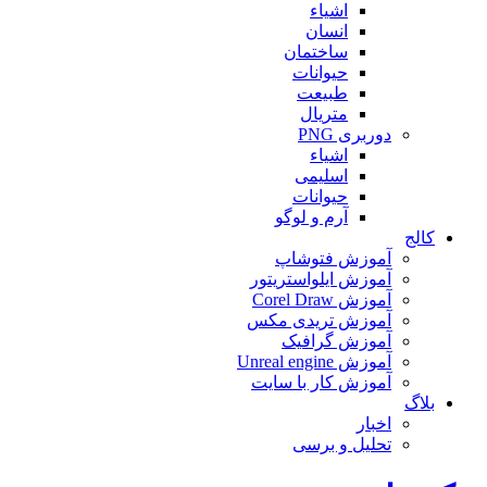
اشیاء
انسان
ساختمان
حیوانات
طبیعت
متریال
دوربری PNG
اشیاء
اسلیمی
حیوانات
آرم و لوگو
کالج
آموزش فتوشاپ
آموزش ایلواستریتور
آموزش Corel Draw
آموزش تریدی مکس
آموزش گرافیک
آموزش Unreal engine
آموزش کار با سایت
بلاگ
اخبار
تحلیل و برسی