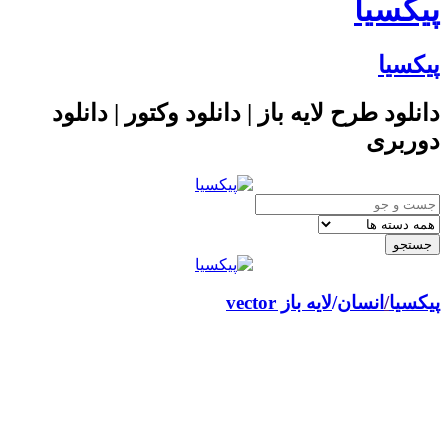
یکسیا
یکسیا
انلود طرح لایه باز | دانلود وکتور | دانلود
وربری
کسیا
/
انسان
لایه باز vector