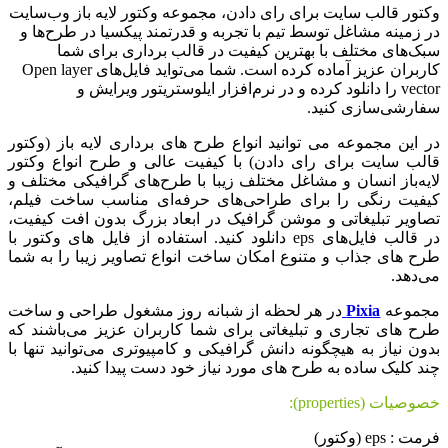
تور قالب سایت برای رای دادن، مجموعه وکتور لایه باز وب‌سایت
 زمینه مشاغل توسط تیم با تجربه و قدرتمند پیکسیا در طرح‌ها و
ک‌های مختلف با بهترین کیفیت در قالب برداری برای شما
کاربران عزیز آماده کرده است. شما می‌تواید فایل‌های Open layer
vector را دانلود کرده و در نرم‌افزار ایلوستریتور ویرایش و
ارشی‌سازی کنید.
 این مجموعه می توانید انواع طرح های برداری لایه باز (وکتور
لب سایت برای رای دادن) با کیفیت عالی و طرح انواع وکتور
یه‌باز انسان و مشاغل مختلف زیبا با طرح‌های گرافیکی مختلف و
فیت رنگی را برای طراحی‌های حرفه‌ای مناسب ساخت فیلم،
اویر تبلیغاتی و موشن گرافیک در ابعاد بزرگ بدون افت کیفیت،
در قالب فایل‌های eps دانلود کنید. استفاده از فایل های وکتور با
ح های جذاب و متنوع امکان ساخت انواع تصاویر زیبا را به شما
‌دهد.
جموعه
Pixia
در هر لحظه از شبانه روز مشغول طراحی و ساخت
ح های تجاری و تبلیغاتی برای شما کاربران عزیز می‌باشند که
ون نیاز به هیچگونه دانش گرافیکی و کامپیوتری می‌توانید تنها با
د کلیک ساده به طرح های مورد نیاز خود دست پیدا کنید.
صیات (properties):
ت : eps (وکتور)