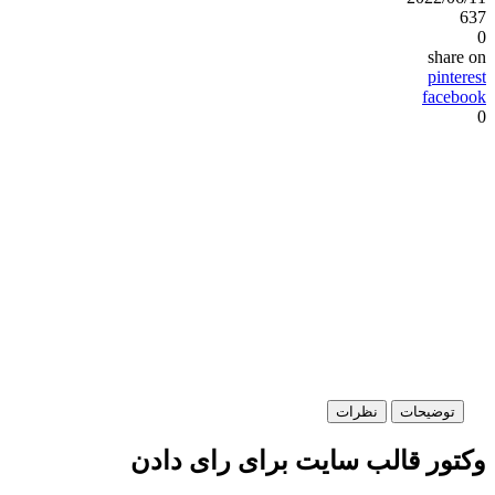
6
share 
pintere
facebo
توضیحات
نظرات
کتور قالب سایت برای رای دادن