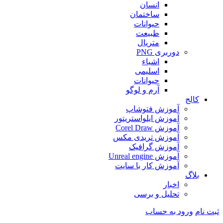
انسان
ساختمان
حیوانات
طبیعت
متریال
دوربری PNG
اشیاء
اسلیمی
حیوانات
آرم و لوگو
کالج
آموزش فتوشاپ
آموزش ایلواستریتور
آموزش Corel Draw
آموزش تریدی مکس
آموزش گرافیک
آموزش Unreal engine
آموزش کار با سایت
بلاگ
اخبار
تحلیل و برسی
ثبت نام
ورود به حساب