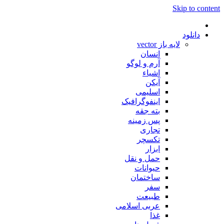
Skip to content
دانلود
لایه باز vector
انسان
آرم و لوگو
اشیاء
آیکن
اسلیمی
اینفوگرافیک
بته جقه
پس زمینه
تجاری
تکسچر
ابزار
حمل و نقل
حیوانات
ساختمان
سفر
طبیعت
عربی اسلامی
غذا