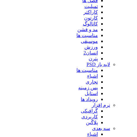
فصل ها
تمپلیت
کاراکتر
کارتون
کاتالوگ
مد و فشن
مناسبت ها
موسیقی
ورزش
انسان2
پترن
لایه باز PSD
مناسبت ها
اشیاء
تجاری
پس زمینه
استایل
رویداد ها
نرم افزار
گرافیکی
کاربردی
پلاگین
سه بعدی
اشیاء