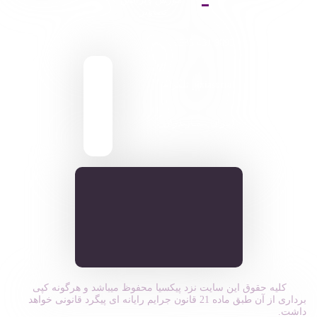
تصاویر
9095 431 0935
pixiasocial تلگرام
ایـران . مـازندران
کلیه حقوق این سایت نزد پیکسیا محفوظ میباشد و هرگونه کپی
برداری از آن طبق ماده 21 قانون جرایم رایانه ای پیگرد قانونی خواهد
داشت.