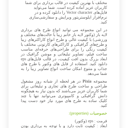
مختلف با بهترین کیفیت در قالب برداری برای شما
کاربران عزیز آماده کرده است. شما می‌تواید
فایل‌های Vector character را دانلود کرده و در
نرم‌افزار ایلوستریتور ویرایش و سفارشی‌سازی
کنید.
در این مجموعه می توانید انواع طرح های برداری
لایه باز (وکتور لایه باز خانم زیبا با حالت‌های مختلف و
ورزشی) با کیفیت عالی و طرح انواع کاراکترهای زیبا
و طرح‌های گرافیکی و کاراکترهای کارتونی مختلف با
کیفیت رنگی را برای طراحی‌های حرفه‌ای مناسب
ساخت فیلم، تصاویر تبلیغاتی و موشن گرافیک در
ابعاد بزرگ بدون افت کیفیت، در قالب فایل‌های eps
دانلود کنید. استفاده از فایل های وکتور با طرح های
جذاب و متنوع امکان ساخت انواع تصاویر زیبا را به
شما می‌دهد.
مجموعه
Pixia
در هر لحظه از شبانه روز مشغول
طراحی و ساخت طرح های تجاری و تبلیغاتی برای
شما کاربران عزیز می‌باشند که بدون نیاز به هیچگونه
دانش گرافیکی و کامپیوتری می‌توانید تنها با چند
کلیک ساده به طرح های مورد نیاز خود دست پیدا
کنید.
خصوصیات (properties):
فرمت : eps (وکتور)
ابعاد : کیفیت ثابت دارد و با توجه به برداری بودن