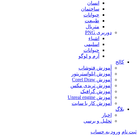
انسان
ساختمان
حیوانات
طبیعت
متریال
دوربری PNG
اشیاء
اسلیمی
حیوانات
آرم و لوگو
کالج
آموزش فتوشاپ
آموزش ایلواستریتور
آموزش Corel Draw
آموزش تریدی مکس
آموزش گرافیک
آموزش Unreal engine
آموزش کار با سایت
بلاگ
اخبار
تحلیل و برسی
ثبت نام
ورود به حساب