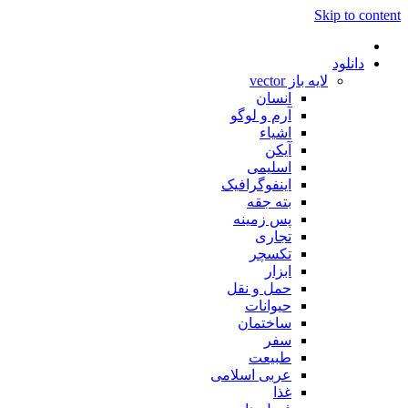
Skip to content
دانلود
لایه باز vector
انسان
آرم و لوگو
اشیاء
آیکن
اسلیمی
اینفوگرافیک
بته جقه
پس زمینه
تجاری
تکسچر
ابزار
حمل و نقل
حیوانات
ساختمان
سفر
طبیعت
عربی اسلامی
غذا