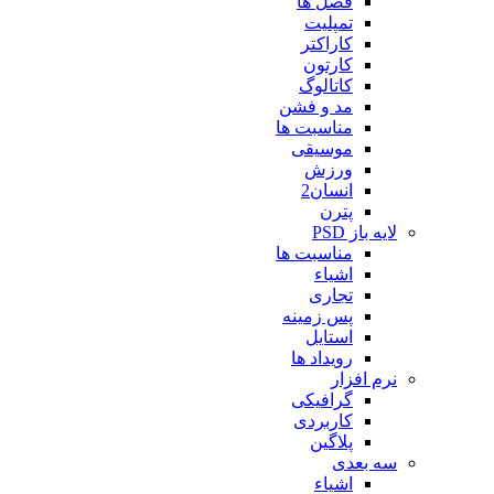
فصل ها
تمپلیت
کاراکتر
کارتون
کاتالوگ
مد و فشن
مناسبت ها
موسیقی
ورزش
انسان2
پترن
لایه باز PSD
مناسبت ها
اشیاء
تجاری
پس زمینه
استایل
رویداد ها
نرم افزار
گرافیکی
کاربردی
پلاگین
سه بعدی
اشیاء