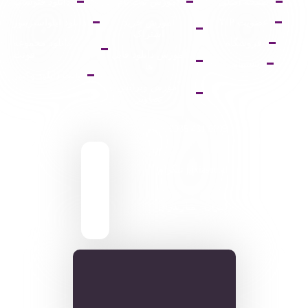
صفحه اصلی
آموزش ثبت نام
دانلود فتوشاپ
عضویت VIP
آموزش خرید
دانلود ایلواستریتور
اشتراک
فروشگاه
دانلود مجموعه
آموزش دانلود فایل
فونت
پشتیبانی
ها
پالت دانلود وکتور
آموزش ویرایش
تصاویر
9095 431 0935
pixiasocial تلگرام
ایـران . مـازندران