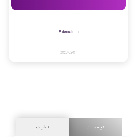
Fatemeh_m
2023/02/07
343
0
share on
pinterest
توضیحات
نظرات