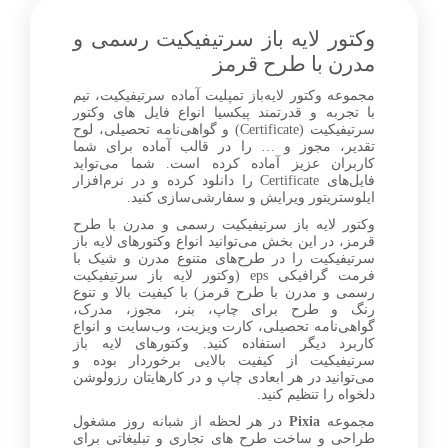
facebook
وکتور لایه باز سرتیفیکیت رسمی و
مدرن با طرح قرمز
مجموعه وکتور لایه‌باز تمپلیت آماده سرتیفیکیت، تیم
0
با تجربه و قدرتمند پیکسیا انواع فایل های وکتور
سرتیفیکیت (Certificate) و گواهی‌نامه تحصیلی، لوح
تقدیر، مجوز و … را در قالب آماده برای شما
کاربران عزیز آماده کرده است. شما می‌تواید
فایل‌های Certificate را دانلود کرده و در نرم‌افزار
ایلوستریتور ویرایش و سفارشی‌سازی کنید.
وکتور لایه باز سرتیفیکیت رسمی و مدرن با طرح
قرمز، در این بخش می‌توانید انواع وکتورهای لایه باز
سرتیفیکیت را در طرح‌های متنوع مدرن و شیک با
فرمت گرافیکی eps (وکتور لایه باز سرتیفیکیت
رسمی و مدرن با طرح قرمز) با کیفیت بالا و تنوع
رنگ و طرح برای چاپ، بنر، مجوز، مدرک،
گواهی‌نامه تحصیلی، کارت ویزیت، وب‌سایت و انواع
کاربرد دیگر استفاده کنید. وکتورهای لایه باز
سرتیفیکیت از کیفیت بالایی برخوردار بوده و
می‌توانید در هر ابعادی چاپ و در کارهایتان رزولوشن
دلخواه را تنظیم کنید.
مجموعه
Pixia
در هر لحظه از شبانه روز مشغول
طراحی و ساخت طرح های تجاری و تبلیغاتی برای