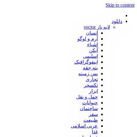
Skip to content
دانلود
لایه باز vector
انسان
آرم و لوگو
اشیاء
آیکن
اسلیمی
اینفوگرافیک
بته جقه
پس زمینه
تجاری
تکسچر
ابزار
حمل و نقل
حیوانات
ساختمان
سفر
طبیعت
عربی اسلامی
غذا