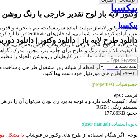
توضیحات
نظرات
پیکسیا
وکتور لایه باز لوح تقدیر خارجی با رنگ روشن
پیکسیا
عزیز آماده کرده است. شما می‌تواید فایل‌های Certificate را دانلود کرده و در نرم‌افزار ایلوستریتور ویرایش و سفارشی‌سازی کنید.
دانلود طرح لایه باز | دانلود وکتور | دانلود دورب
با کیفیت بالا و تنوع رنگ و طرح برای چاپ، بنر، مجوز، مدرک، گواهی
می‌توانید در هر ابعادی چاپ و در کارهایتان رزولوشن دلخواه را تنظیم ک
مجموعه
Pixia
در هر لحظه از شبانه روز مشغول طراحی و ساخت طرح ها
ساده به طرح های موردنیاز خود دست پیدا کنید.
خصوصیات (properties):
فرمت : eps
ابعاد : کیفیت ثابت دارد و با توجه به برداری بودن می‌توان آن را در هر ان
سیستم رنگی : RGB
حجم: 177.86KB
نحوه استفاده (user manual):
توجه : اگر هنگام استفاده از طرح های وکتور در فتوشاپ
با مشکل موا