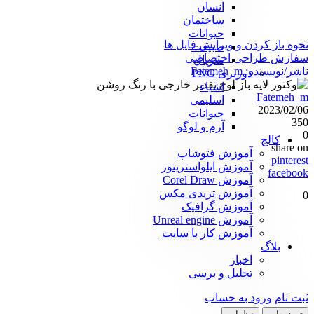
انسان
ساختمان
حیوانات
نحوه باز کردن و ویرایش فایل ها
طبیعت
سفارش طراحی اختصاصی
متریال
ناشر/نویسنده:
Fatemeh_m
دوربری PNG
اشیاء
Fatemeh_m
اسلیمی
2023/02/06
حیوانات
350
آرم و لوگو
0
کالج
share on
آموزش فتوشاپ
pinterest
آموزش ایلواستریتور
facebook
آموزش Corel Draw
آموزش تریدی مکس
0
آموزش گرافیک
آموزش Unreal engine
آموزش کار با سایت
بلاگ
اخبار
تحلیل و برسی
ثبت نام
ورود به حساب