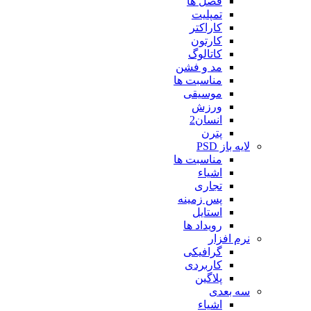
فصل ها
تمپلیت
کاراکتر
کارتون
کاتالوگ
مد و فشن
مناسبت ها
موسیقی
ورزش
انسان2
پترن
لایه باز PSD
مناسبت ها
اشیاء
تجاری
پس زمینه
استایل
رویداد ها
نرم افزار
گرافیکی
کاربردی
پلاگین
سه بعدی
اشیاء