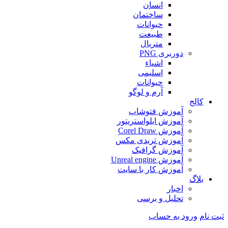
انسان
ساختمان
حیوانات
طبیعت
متریال
دوربری PNG
اشیاء
اسلیمی
حیوانات
آرم و لوگو
کالج
آموزش فتوشاپ
آموزش ایلواستریتور
آموزش Corel Draw
آموزش تریدی مکس
آموزش گرافیک
آموزش Unreal engine
آموزش کار با سایت
بلاگ
اخبار
تحلیل و برسی
ثبت نام
ورود به حساب