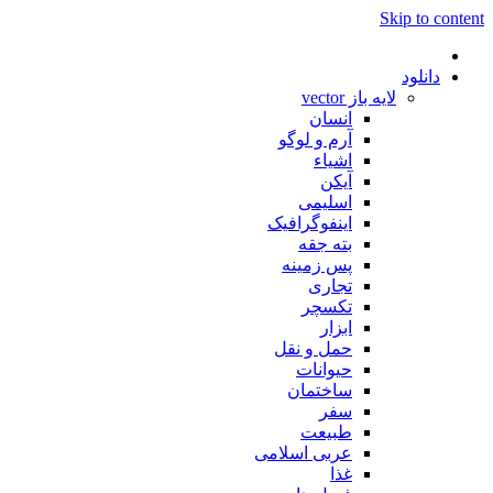
Skip to content
دانلود
لایه باز vector
انسان
آرم و لوگو
اشیاء
آیکن
اسلیمی
اینفوگرافیک
بته جقه
پس زمینه
تجاری
تکسچر
ابزار
حمل و نقل
حیوانات
ساختمان
سفر
طبیعت
عربی اسلامی
غذا