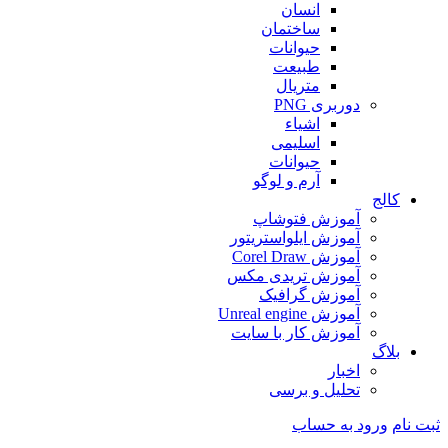
انسان
ساختمان
حیوانات
طبیعت
متریال
دوربری PNG
اشیاء
اسلیمی
حیوانات
آرم و لوگو
کالج
آموزش فتوشاپ
آموزش ایلواستریتور
آموزش Corel Draw
آموزش تریدی مکس
آموزش گرافیک
آموزش Unreal engine
آموزش کار با سایت
بلاگ
اخبار
تحلیل و برسی
ثبت نام
ورود به حساب