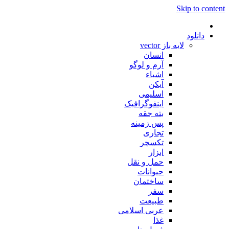
Skip to content
دانلود
لایه باز vector
انسان
آرم و لوگو
اشیاء
آیکن
اسلیمی
اینفوگرافیک
بته جقه
پس زمینه
تجاری
تکسچر
ابزار
حمل و نقل
حیوانات
ساختمان
سفر
طبیعت
عربی اسلامی
غذا