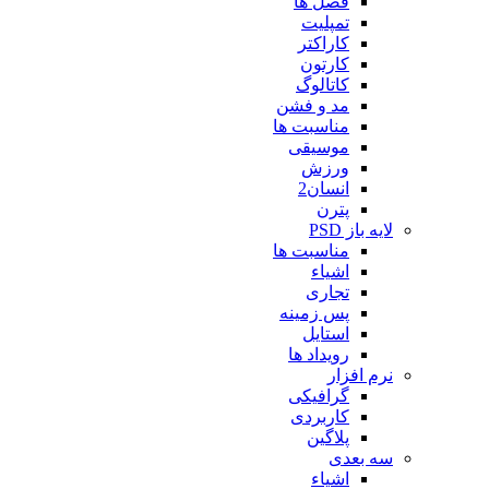
فصل ها
تمپلیت
کاراکتر
کارتون
کاتالوگ
مد و فشن
مناسبت ها
موسیقی
ورزش
انسان2
پترن
لایه باز PSD
مناسبت ها
اشیاء
تجاری
پس زمینه
استایل
رویداد ها
نرم افزار
گرافیکی
کاربردی
پلاگین
سه بعدی
اشیاء