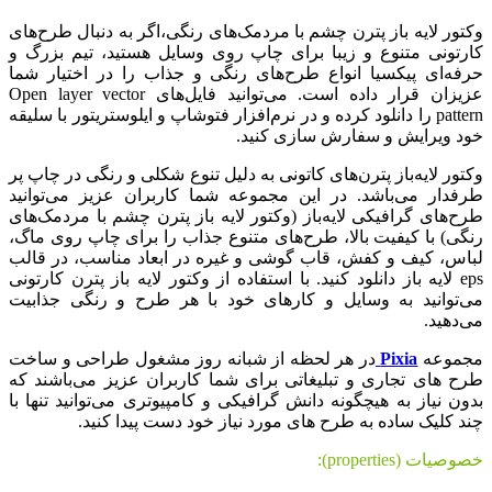
وکتور لایه باز پترن چشم با مردمک‌های رنگی،اگر به دنبال طرح‌های
کارتونی متنوع و زیبا برای چاپ روی وسایل هستید، تیم بزرگ و
حرفه‌ای پیکسیا انواع طرح‌های رنگی و جذاب را در اختیار شما
عزیزان قرار داده است. می‌توانید فایل‌های Open layer vector
pattern را دانلود کرده و در نرم‌افزار فتوشاپ و ایلوستریتور با سلیقه
خود ویرایش و سفارش سازی کنید.
وکتور لایه‌باز پترن‌های کاتونی به دلیل تنوع شکلی و رنگی در چاپ پر
طرفدار می‌باشد. در این مجموعه شما کاربران عزیز می‌توانید
طرح‌های گرافیکی لایه‌باز (وکتور لایه باز پترن چشم با مردمک‌های
رنگی) با کیفیت بالا، طرح‌های متنوع جذاب را برای چاپ روی ماگ،
لباس، کیف و کفش، قاب گوشی و غیره در ابعاد مناسب، در قالب
eps لایه باز دانلود کنید. با استفاده از وکتور لایه باز پترن کارتونی
می‌توانید به وسایل و کارهای خود با هر طرح و رنگی جذابیت
می‌دهید.
مجموعه
Pixia
در هر لحظه از شبانه روز مشغول طراحی و ساخت
طرح های تجاری و تبلیغاتی برای شما کاربران عزیز می‌باشند که
بدون نیاز به هیچگونه دانش گرافیکی و کامپیوتری می‌توانید تنها با
چند کلیک ساده به طرح های مورد نیاز خود دست پیدا کنید.
خصوصیات (properties):