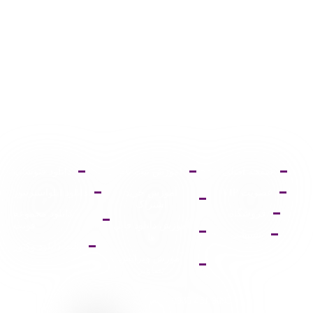
صفحه اصلی
آموزش ثبت نام
دانلود فتوشاپ
عضویت VIP
آموزش خرید
دانلود ایلواستریتور
اشتراک
فروشگاه
دانلود مجموعه
آموزش دانلود فایل
فونت
پشتیبانی
ها
پالت دانلود وکتور
آموزش ویرایش
تصاویر
9095 431 0935