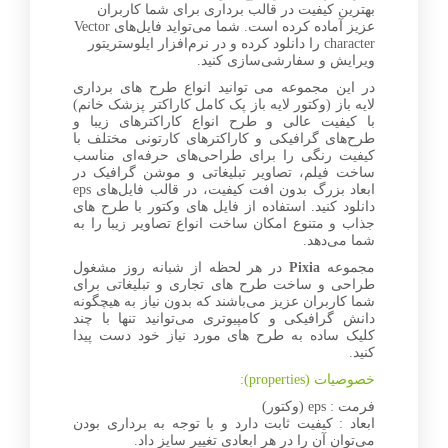
بهترین کیفیت در قالب برداری برای شما کاربران
عزیز آماده کرده است. شما می‌تواید فایل‌های Vector
character را دانلود کرده و در نرم‌افزار ایلوستریتور
ویرایش و سفارشی‌سازی کنید.
در این مجموعه می توانید انواع طرح های برداری
لایه باز (وکتور لایه باز پک کامل کاراکتر پزشک خانم)
با کیفیت عالی و طرح انواع کاراکترهای زیبا و
طرح‌های گرافیکی و کاراکترهای کارتونی مختلف با
کیفیت رنگی را برای طراحی‌های حرفه‌ای مناسب
ساخت فیلم، تصاویر تبلیغاتی و موشن گرافیک در
ابعاد بزرگ بدون افت کیفیت، در قالب فایل‌های eps
دانلود کنید. استفاده از فایل های وکتور با طرح های
جذاب و متنوع امکان ساخت انواع تصاویر زیبا را به
شما می‌دهد.
مجموعه
Pixia
در هر لحظه از شبانه روز مشغول
طراحی و ساخت طرح های تجاری و تبلیغاتی برای
شما کاربران عزیز می‌باشند که بدون نیاز به هیچگونه
دانش گرافیکی و کامپیوتری می‌توانید تنها با چند
کلیک ساده به طرح های مورد نیاز خود دست پیدا
کنید.
خصوصیات (properties):
فرمت : eps (وکتور)
ابعاد : کیفیت ثابت دارد و با توجه به برداری بودن
می‌توان آن را در هر ابعادی تغییر سایز داد.