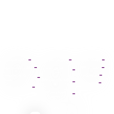
صفحه اصلی
آموزش ثبت نام
دانلود فتوشاپ
عضویت VIP
آموزش خرید
دانلود ایلواستریتور
اشتراک
فروشگاه
دانلود مجموعه
آموزش دانلود فایل
فونت
پشتیبانی
ها
پالت دانلود وکتور
آموزش ویرایش
تصاویر
9095 431 0935