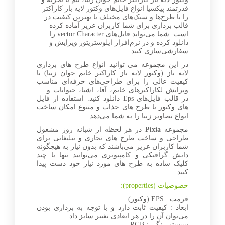
قدرتمند پیکسیا انواع فایل‌های وکتور لایه باز کاراکتر
را با طرح‌ها و سبک‌های مختلف با بهترین کیفیت در
قالب برداری برای شما کاربران عزیز آماده کرده
است. شما می‌تواید فایل‌های vector Character را
دانلود کرده و در نرم‌افزار ایلوستریتور ویرایش و
سفارشی‌سازی کنید.
در این مجموعه می توانید انواع طرح های برداری
لایه باز (وکتور لایه باز کاراکتر خانم جوان زیبا) با
کیفیت عالی را برای طراحی‌های حرفه‌ای مناسب
ویرایش لکاراکترهای خانم، آقا، اشیا، حیوانات و …
در قالب فایل‌های Eps دانلود کنید. استفاده از فایل
های وکتور با طرح های جذاب و متنوع امکان ساخت
انواع تصاویر زیبا را به شما می‌دهد.
مجموعه
Pixia
در هر لحظه از شبانه روز مشغول
طراحی و ساخت طرح های تجاری و تبلیغاتی برای
شما کاربران عزیز می‌باشند که بدون نیاز به هیچگونه
دانش گرافیکی و کامپیوتری می‌توانید تنها با چند
کلیک ساده به طرح های مورد نیاز خود دست پیدا
کنید.
خصوصیات (properties):
فرمت : EPS (وکتور)
ابعاد : کیفیت ثابت دارد و با توجه به برداری بودن
می‌توان آن را در هر ابعادی تغییر سایز داد.
سیستم رنگی : RGB