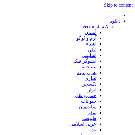
Skip to content
دانلود
لایه باز vector
انسان
آرم و لوگو
اشیاء
آیکن
اسلیمی
اینفوگرافیک
بته جقه
پس زمینه
تجاری
تکسچر
ابزار
حمل و نقل
حیوانات
ساختمان
سفر
طبیعت
عربی اسلامی
غذا