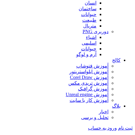
انسان
ساختمان
حیوانات
طبیعت
متریال
دوربری PNG
اشیاء
اسلیمی
حیوانات
آرم و لوگو
کالج
آموزش فتوشاپ
آموزش ایلواستریتور
آموزش Corel Draw
آموزش تریدی مکس
آموزش گرافیک
آموزش Unreal engine
آموزش کار با سایت
بلاگ
اخبار
تحلیل و برسی
ثبت نام
ورود به حساب