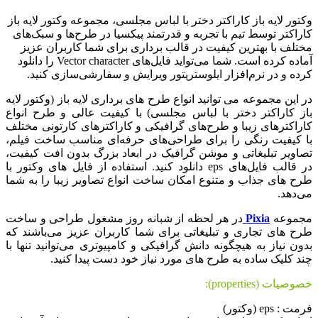
وکتور لایه باز کاراکتر دختر با لباس مجلسی، مجموعه وکتور لایه باز
کاراکتر توسط تیم با تجربه و قدرتمند پیکسیا در طرح‌ها و سبک‌های
مختلف با بهترین کیفیت در قالب برداری برای شما کاربران عزیز
آماده کرده است. شما می‌تواید فایل‌های Vector character را دانلود
کرده و در نرم‌افزار ایلوستریتور ویرایش و سفارشی‌سازی کنید.
در این مجموعه می توانید انواع طرح های برداری لایه باز (وکتور لایه
باز کاراکتر دختر با لباس مجلسی) با کیفیت عالی و طرح انواع
کاراکترهای زیبا و طرح‌های گرافیکی و کاراکترهای کارتونی مختلف
با کیفیت رنگی را برای طراحی‌های حرفه‌ای مناسب ساخت فیلم،
تصاویر تبلیغاتی و موشن گرافیک در ابعاد بزرگ بدون افت کیفیت،
در قالب فایل‌های eps دانلود کنید. استفاده از فایل های وکتور با
طرح های جذاب و متنوع امکان ساخت انواع تصاویر زیبا را به شما
می‌دهد.
مجموعه
Pixia
در هر لحظه از شبانه روز مشغول طراحی و ساخت
طرح های تجاری و تبلیغاتی برای شما کاربران عزیز می‌باشند که
بدون نیاز به هیچگونه دانش گرافیکی و کامپیوتری می‌توانید تنها با
چند کلیک ساده به طرح های مورد نیاز خود دست پیدا کنید.
خصوصیات (properties):
فرمت : eps (وکتور)