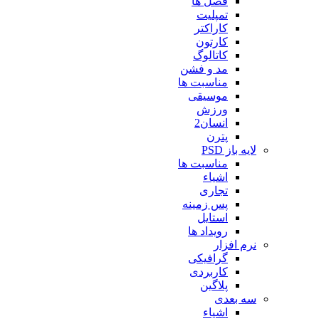
فصل ها
تمپلیت
کاراکتر
کارتون
کاتالوگ
مد و فشن
مناسبت ها
موسیقی
ورزش
انسان2
پترن
لایه باز PSD
مناسبت ها
اشیاء
تجاری
پس زمینه
استایل
رویداد ها
نرم افزار
گرافیکی
کاربردی
پلاگین
سه بعدی
اشیاء