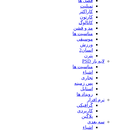
فصل ها
تمپلیت
کاراکتر
کارتون
کاتالوگ
مد و فشن
مناسبت ها
موسیقی
ورزش
انسان2
پترن
لایه باز PSD
مناسبت ها
اشیاء
تجاری
پس زمینه
استایل
رویداد ها
نرم افزار
گرافیکی
کاربردی
پلاگین
سه بعدی
اشیاء