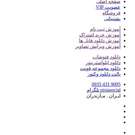
صفحه اصلی
عضویت VIP
فروشگاه
پشتیبانی
آموزش ثبت نام
آموزش خرید اشتراک
آموزش دانلود فایل ها
آموزش ویرایش تصاویر
دانلود فتوشاپ
دانلود ایلواستریتور
دانلود مجموعه فونت
پالت دانلود وکتور
9095 431 0935
pixiasocial تلگرام
ایـران . مـازندران