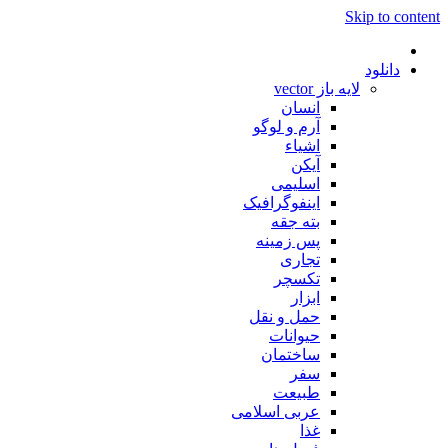
Skip to content
دانلود
لایه باز vector
انسان
آرم و لوگو
اشیاء
آیکن
اسلیمی
اینفوگرافیک
بته جقه
پس زمینه
تجاری
تکسچر
ابزار
حمل و نقل
حیوانات
ساختمان
سفر
طبیعت
عربی اسلامی
غذا