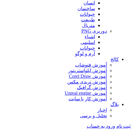
انسان
ساختمان
حیوانات
طبیعت
متریال
دوربری PNG
اشیاء
اسلیمی
حیوانات
آرم و لوگو
کالج
آموزش فتوشاپ
آموزش ایلواستریتور
آموزش Corel Draw
آموزش تریدی مکس
آموزش گرافیک
آموزش Unreal engine
آموزش کار با سایت
بلاگ
اخبار
تحلیل و برسی
ثبت نام
ورود به حساب