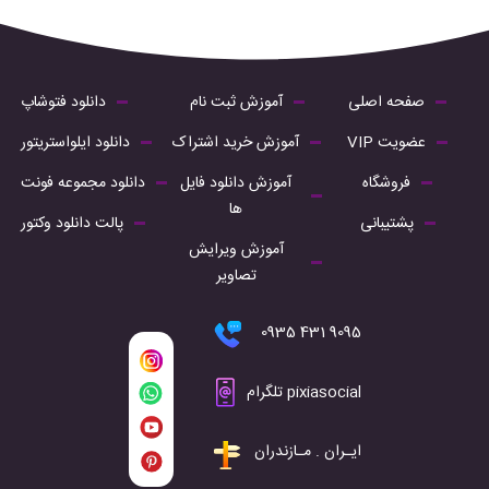
صفحه اصلی
آموزش ثبت نام
دانلود فتوشاپ
عضویت VIP
آموزش خرید اشتراک
دانلود ایلواستریتور
فروشگاه
آموزش دانلود فایل
دانلود مجموعه فونت
ها
پشتیبانی
پالت دانلود وکتور
آموزش ویرایش
تصاویر
9095 431 0935
pixiasocial تلگرام
ایـران . مـازندران