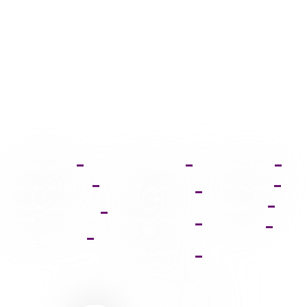
صفحه اصلی
آموزش ثبت نام
دانلود فتوشاپ
عضویت VIP
آموزش خرید
دانلود ایلواستریتور
اشتراک
فروشگاه
دانلود مجموعه
آموزش دانلود فایل
فونت
پشتیبانی
ها
پالت دانلود وکتور
آموزش ویرایش
تصاویر
9095 431 0935