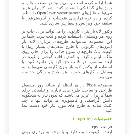
شما ارائه کرده است و می‌توانید در صنعت چاپ و
پروژه‌های گرافیکی استفاده کنید. شما کاربران عزیز
می‌توانید فایل‌های Open layer vector pattern را دانلود
کرده و در نرم‌افزارهای فتوشاپ و ایلوستریتور با
سلیقه خود ویرایش و سفارش سازی کنید.
وکتور لایه‌باز پترن کارتونی را می‌توانید برای چاپ بر
روی هر وسیله‌ای استفاده کرده و لذت ببرید. شما در
این مجموعه می‌توانید طرح‌های برداری لایه باز
(پترن‌های کارتونی با طرح ماهی‌های بسیار زیبا) با
کیفیت بالا، طرح‌های متنوع جذاب را برای چاپ روی
ماگ، لباس، کیف و کفش، قاب گوشی و غیره در
ابعاد مناسب، در قالب eps لایه باز دانلود کنید. با
استفاده از وکتور لایه باز پترن کارتونی می‌توانید به
وسایل و کارهای خود با هر طرح و رنگی جذابیت
می‌دهید.
مجموعه
Pixia
در هر لحظه از شبانه روز مشغول
طراحی و ساخت طرح های تجاری و تبلیغاتی برای
شما کاربران عزیز می‌باشند که بدون نیاز به هیچگونه
دانش گرافیکی و کامپیوتری می‌توانید تنها با چند
کلیک ساده به طرح های مورد نیاز خود دست پیدا
کنید.
خصوصیات (properties):
فرمت : eps
ابعاد : کیفیت ثابت دارد و با توجه به برداری بودن