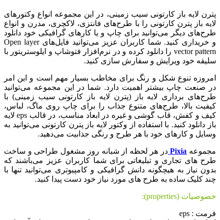
پترن لایه باز کارتونی سیب زمینی، در این مجموعه انواع وکتورهای
لایه باز پترن کارتونی را با طرح‌های فانتزی، لاکچری، مدرن و انواع
طرح‌های دیگر می‌توانید برای چاپ و یا کارهای گرافیکی خود دانلود
و خریداری کنید. شما کاربران عزیز می‌توانید فایل‌های Open layer
vector pattern را دانلود کرده و در نرم‌افزار فتوشاپ و ایلوستریتور با
سلیقه خود ویرایش و سفارش سازی کنید.
امروزه تنوع شکل و رنگ برای مخاطب بسیار مهم است و این امر
در صنعت چاپ بیشتر اهمیت دارد. شما در این مجموعه می‌توانید
طرح‌های برداری لایه باز (پترن لایه باز کارتونی سیب زمینی) با
کیفیت بالا، طرح‌های متنوع جذاب را برای چاپ روی ماگ، لباس،
کیف و کفش، قاب گوشی و غیره در ابعاد مناسب، در قالب eps لایه
باز دانلود کنید. با استفاده از وکتور لایه باز پترن کارتونی می‌توانید به
وسایل و کارهای خود با هر طرح و رنگی جذابیت می‌دهید.
مجموعه
Pixia
در هر لحظه از شبانه روز مشغول طراحی و ساخت
طرح های تجاری و تبلیغاتی برای شما کاربران عزیز می‌باشند که
بدون نیاز به هیچگونه دانش گرافیکی و کامپیوتری می‌توانید تنها با
چند کلیک ساده به طرح های مورد نیاز خود دست پیدا کنید.
خصوصیات (properties):
فرمت : eps