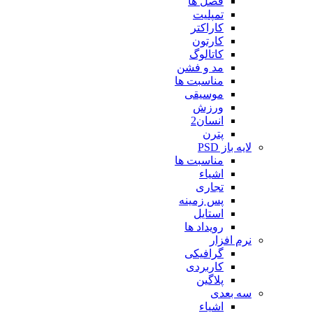
فصل ها
تمپلیت
کاراکتر
کارتون
کاتالوگ
مد و فشن
مناسبت ها
موسیقی
ورزش
انسان2
پترن
لایه باز PSD
مناسبت ها
اشیاء
تجاری
پس زمینه
استایل
رویداد ها
نرم افزار
گرافیکی
کاربردی
پلاگین
سه بعدی
اشیاء