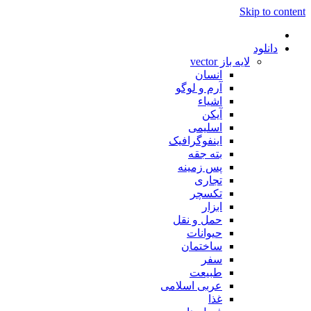
Skip to content
دانلود
لایه باز vector
انسان
آرم و لوگو
اشیاء
آیکن
اسلیمی
اینفوگرافیک
بته جقه
پس زمینه
تجاری
تکسچر
ابزار
حمل و نقل
حیوانات
ساختمان
سفر
طبیعت
عربی اسلامی
غذا