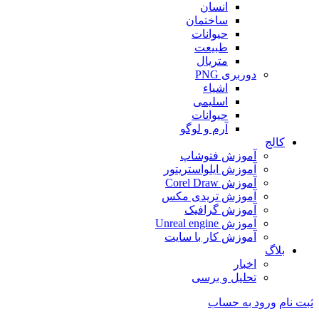
انسان
ساختمان
حیوانات
طبیعت
متریال
دوربری PNG
اشیاء
اسلیمی
حیوانات
آرم و لوگو
کالج
آموزش فتوشاپ
آموزش ایلواستریتور
آموزش Corel Draw
آموزش تریدی مکس
آموزش گرافیک
آموزش Unreal engine
آموزش کار با سایت
بلاگ
اخبار
تحلیل و برسی
ثبت نام
ورود به حساب