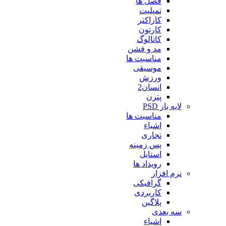
فصل ها
تمپلیت
کاراکتر
کارتون
کاتالوگ
مد و فشن
مناسبت ها
موسیقی
ورزش
انسان2
پترن
لایه باز PSD
مناسبت ها
اشیاء
تجاری
پس زمینه
استایل
رویداد ها
نرم افزار
گرافیکی
کاربردی
پلاگین
سه بعدی
اشیاء