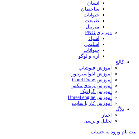
انسان
ساختمان
حیوانات
طبیعت
متریال
دوربری PNG
اشیاء
اسلیمی
حیوانات
آرم و لوگو
کالج
آموزش فتوشاپ
آموزش ایلواستریتور
آموزش Corel Draw
آموزش تریدی مکس
آموزش گرافیک
آموزش Unreal engine
آموزش کار با سایت
بلاگ
اخبار
تحلیل و برسی
ثبت نام
ورود به حساب