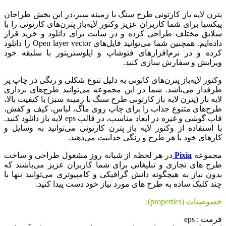
پترن لایه باز کارتونی طرح سنگ‌ با زمینه سبز،در این بخش طراحان
پیکسیا برای شما کاربران عزیز وکتور لایه‌باز پترن‌های کارتونی را با
سلایق مختلف طراحی کرده و در سایت برای دانلود و خرید قرار
داده‌ایم. همچنین شما می‌توانید فایل‌های Open layer vector را دانلود
کرده و در نرم‌افزارهای فتوشاپ و ایلوستریتور با سلیقه خود
ویرایش و سفارش سازی کنید.
وکتور لایه‌باز پترن‌های کاتونی به دلیل تنوع شکلی و رنگی در چاپ پر
طرفدار می‌باشد. شما در این مجموعه می‌توانید طرح‌های برداری
لایه باز (پترن لایه باز کارتونی طرح سنگ‌ با زمینه سبز) با کیفیت بالا،
طرح‌های متنوع جذاب را برای چاپ روی ماگ، لباس، کیف و کفش،
قاب گوشی و غیره در ابعاد مناسب، در قالب eps لایه باز دانلود کنید.
با استفاده از وکتور لایه باز پترن کارتونی می‌توانید به وسایل و
کارهای خود با هر طرح و رنگی جذابیت می‌دهید.
مجموعه
Pixia
در هر لحظه از شبانه روز مشغول طراحی و ساخت
طرح های تجاری و تبلیغاتی برای شما کاربران عزیز می‌باشند که
بدون نیاز به هیچگونه دانش گرافیکی و کامپیوتری می‌توانید تنها با
چند کلیک ساده به طرح های مورد نیاز خود دست پیدا کنید.
خصوصیات (properties):
فرمت : eps