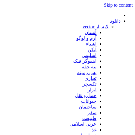
Skip to content
دانلود
لایه باز vector
انسان
آرم و لوگو
اشیاء
آیکن
اسلیمی
اینفوگرافیک
بته جقه
پس زمینه
تجاری
تکسچر
ابزار
حمل و نقل
حیوانات
ساختمان
سفر
طبیعت
عربی اسلامی
غذا