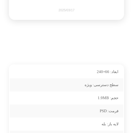
2025/03/17
274
0
share on
ابعاد:
66×240
pinterest
سطح دسترسی:
ویژه
حجم:
1.9MB
facebook
فرمت:
PSD
0
لایه باز:
بله