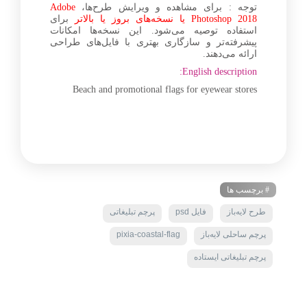
توجه : برای مشاهده و ویرایش طرح‌ها،
Adobe
Photoshop 2018 یا نسخه‌های بروز یا بالاتر
برای
استفاده توصیه می‌شود. این نسخه‌ها امکانات
پیشرفته‌تر و سازگاری بهتری با فایل‌های طراحی
ارائه می‌دهند.
English description:
Beach and promotional flags for eyewear stores
# برچسب ها
طرح لایه‌باز
فایل psd
پرچم تبلیغاتی
پرچم ساحلی لایه‌باز
pixia-coastal-flag
پرچم تبلیغاتی ایستاده