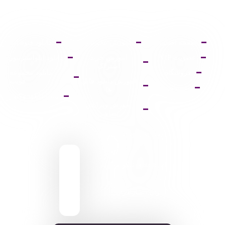
صفحه اصلی
آموزش ثبت نام
دانلود فتوشاپ
عضویت VIP
آموزش خرید
دانلود ایلواستریتور
اشتراک
فروشگاه
دانلود مجموعه
آموزش دانلود فایل
فونت
پشتیبانی
ها
پالت دانلود وکتور
آموزش ویرایش
تصاویر
9095 431 0935
pixiasocial تلگرام
ایـران . مـازندران