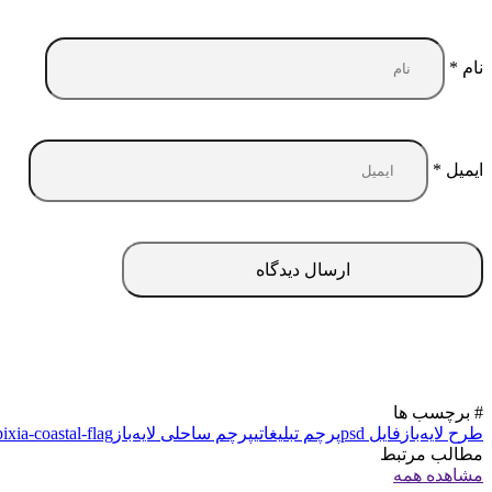
نام
*
ایمیل
*
# برچسب ها
طرح لایه‌باز
فایل psd
پرچم تبلیغاتی
پرچم ساحلی لایه‌باز
pixia-coastal-flag
مطالب مرتبط
مشاهده همه