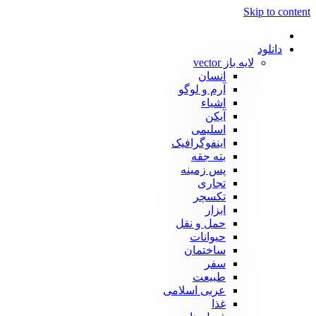
Skip to content
دانلود
لایه باز vector
انسان
آرم و لوگو
اشیاء
آیکن
اسلیمی
اینفوگرافیک
بته جقه
پس زمینه
تجاری
تکسچر
ابزار
حمل و نقل
حیوانات
ساختمان
سفر
طبیعت
عربی اسلامی
غذا