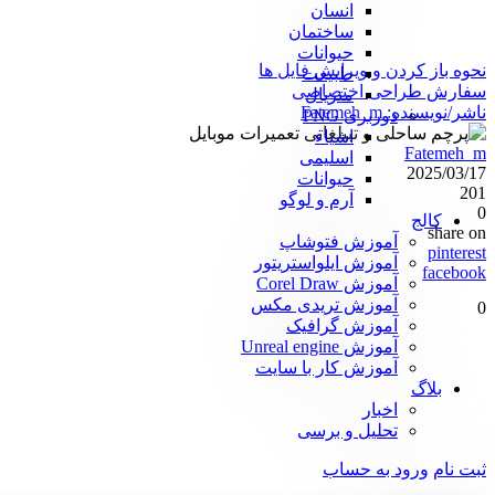
انسان
ساختمان
حیوانات
نحوه باز کردن و ویرایش فایل ها
طبیعت
سفارش طراحی اختصاصی
متریال
ناشر/نویسنده:
Fatemeh_m
دوربری PNG
اشیاء
Fatemeh_m
اسلیمی
2025/03/17
حیوانات
201
آرم و لوگو
0
کالج
share on
آموزش فتوشاپ
pinterest
آموزش ایلواستریتور
facebook
آموزش Corel Draw
آموزش تریدی مکس
0
آموزش گرافیک
آموزش Unreal engine
آموزش کار با سایت
بلاگ
اخبار
تحلیل و برسی
ثبت نام
ورود به حساب