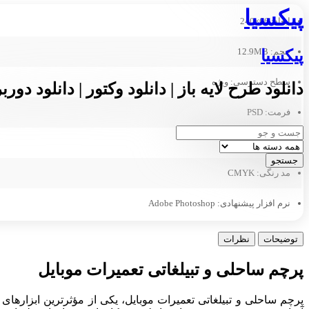
پیکسیا
ابعاد:
66×240
حجم:
12.9MB
پیکسیا
سطح دسترسی:
ویژه
دانلود طرح لایه باز | دانلود وکتور | دانلود دورب
فرمت:
PSD
لایه باز:
بله
مد رنگی:
CMYK
نرم افزار پیشنهادی:
Adobe Photoshop
توضیحات
نظرات
پرچم ساحلی و تبیلغاتی تعمیرات موبایل
پرچم ساحلی و تبیلغاتی تعمیرات موبایل، یکی از مؤثرترین ابزاره