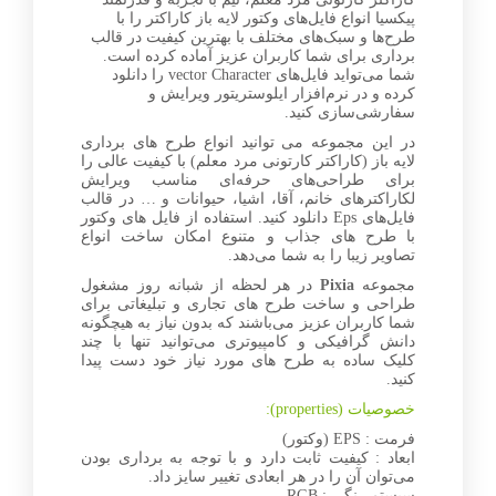
پیکسیا انواع فایل‌های وکتور لایه باز کاراکتر را با
طرح‌ها و سبک‌های مختلف با بهترین کیفیت در قالب
برداری برای شما کاربران عزیز آماده کرده است.
شما می‌تواید فایل‌های vector Character را دانلود
کرده و در نرم‌افزار ایلوستریتور ویرایش و
سفارشی‌سازی کنید.
در این مجموعه می توانید انواع طرح های برداری
لایه باز (کاراکتر کارتونی مرد معلم) با کیفیت عالی را
برای طراحی‌های حرفه‌ای مناسب ویرایش
لکاراکترهای خانم، آقا، اشیا، حیوانات و … در قالب
فایل‌های Eps دانلود کنید. استفاده از فایل های وکتور
با طرح های جذاب و متنوع امکان ساخت انواع
تصاویر زیبا را به شما می‌دهد.
مجموعه
Pixia
در هر لحظه از شبانه روز مشغول
طراحی و ساخت طرح های تجاری و تبلیغاتی برای
شما کاربران عزیز می‌باشند که بدون نیاز به هیچگونه
دانش گرافیکی و کامپیوتری می‌توانید تنها با چند
کلیک ساده به طرح های مورد نیاز خود دست پیدا
کنید.
خصوصیات (properties):
فرمت : EPS (وکتور)
ابعاد : کیفیت ثابت دارد و با توجه به برداری بودن
می‌توان آن را در هر ابعادی تغییر سایز داد.
سیستم رنگی : RGB