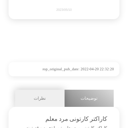
2023/05/10
2227
0
share on
rop_original_pub_date:
2022-04-20 22:32:20
pinterest
facebook
توضیحات
نظرات
2+
کاراکتر کارتونی مرد معلم
کاراکتر کارتونی مرد معلم، تیم با تجربه و قدرتمند