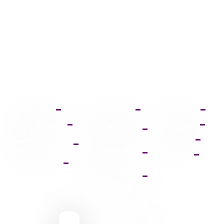
صفحه اصلی
آموزش ثبت نام
دانلود فتوشاپ
عضویت VIP
آموزش خرید
دانلود ایلواستریتور
اشتراک
فروشگاه
دانلود مجموعه
آموزش دانلود فایل
فونت
پشتیبانی
ها
پالت دانلود وکتور
آموزش ویرایش
تصاویر
9095 431 0935