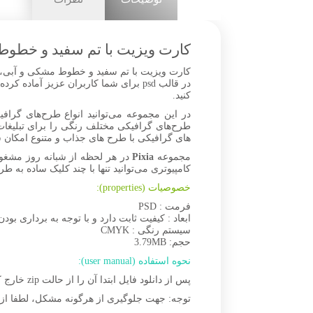
کارت ویزیت با تم سفید و خطوط
کارت ویزیت با تم سفید و خطوط مشکی و آبی، مج
کنید.
در این مجموعه می‌توانید انواع طرح‌های گرافی
های گرافیکی با طرح های جذاب و متنوع امکان ساخ
مجموعه
Pixia
در هر لحظه از شبانه روز مشغو
کامپیوتری می‌توانید تنها با چند کلیک ساده به طر
خصوصیات (properties):
فرمت : PSD
ابعاد : کیفیت ثابت دارد و با توجه به برداری بودن
سیستم رنگی : CMYK
حجم: 3.79MB
نحوه استفاده (user manual):
پس از دانلود فایل ابتدا آن را از حالت zip خارج کنید، سپس برای مشاهده و ویرایش تصاویر لایه‌باز PSD، از نرم‌افزار فتوشاپ (
توجه: جهت جلوگیری از هرگونه مشکل، لطفا از نسخه‌های به‌روز نرم‌