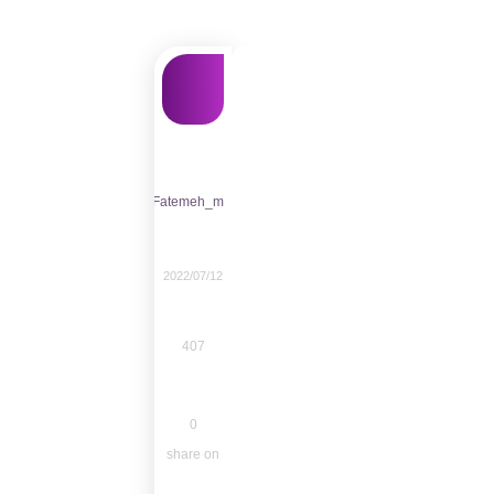
Fatemeh_m
2022/07/12
407
0
share on