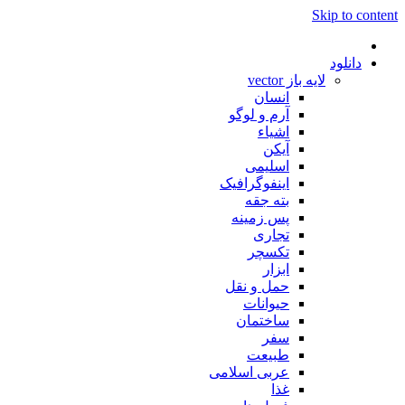
Skip to content
دانلود
لایه باز vector
انسان
آرم و لوگو
اشیاء
آیکن
اسلیمی
اینفوگرافیک
بته جقه
پس زمینه
تجاری
تکسچر
ابزار
حمل و نقل
حیوانات
ساختمان
سفر
طبیعت
عربی اسلامی
غذا