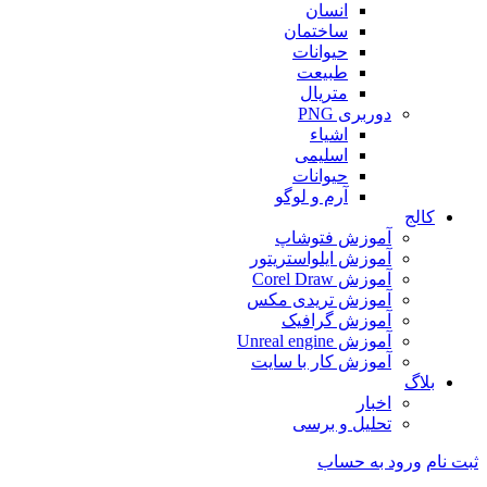
انسان
ساختمان
حیوانات
طبیعت
متریال
دوربری PNG
اشیاء
اسلیمی
حیوانات
آرم و لوگو
کالج
آموزش فتوشاپ
آموزش ایلواستریتور
آموزش Corel Draw
آموزش تریدی مکس
آموزش گرافیک
آموزش Unreal engine
آموزش کار با سایت
بلاگ
اخبار
تحلیل و برسی
ثبت نام
ورود به حساب