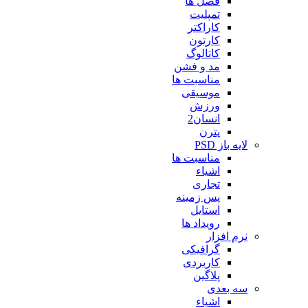
فصل ها
تمپلیت
کاراکتر
کارتون
کاتالوگ
مد و فشن
مناسبت ها
موسیقی
ورزش
انسان2
پترن
لایه باز PSD
مناسبت ها
اشیاء
تجاری
پس زمینه
استایل
رویداد ها
نرم افزار
گرافیکی
کاربردی
پلاگین
سه بعدی
اشیاء