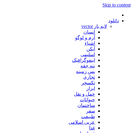
Skip to content
دانلود
لایه باز vector
انسان
آرم و لوگو
اشیاء
آیکن
اسلیمی
اینفوگرافیک
بته جقه
پس زمینه
تجاری
تکسچر
ابزار
حمل و نقل
حیوانات
ساختمان
سفر
طبیعت
عربی اسلامی
غذا