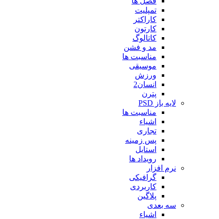
فصل ها
تمپلیت
کاراکتر
کارتون
کاتالوگ
مد و فشن
مناسبت ها
موسیقی
ورزش
انسان2
پترن
لایه باز PSD
مناسبت ها
اشیاء
تجاری
پس زمینه
استایل
رویداد ها
نرم افزار
گرافیکی
کاربردی
پلاگین
سه بعدی
اشیاء