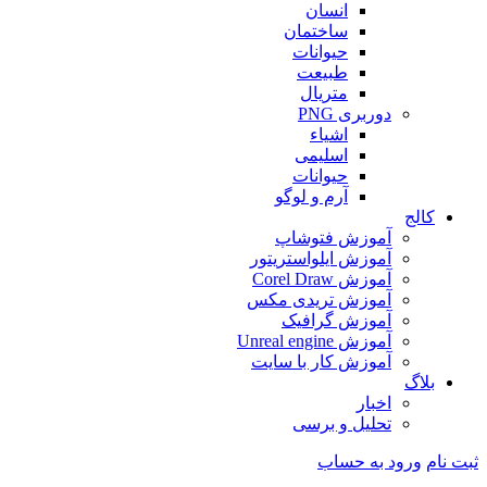
انسان
ساختمان
حیوانات
طبیعت
متریال
دوربری PNG
اشیاء
اسلیمی
حیوانات
آرم و لوگو
کالج
آموزش فتوشاپ
آموزش ایلواستریتور
آموزش Corel Draw
آموزش تریدی مکس
آموزش گرافیک
آموزش Unreal engine
آموزش کار با سایت
بلاگ
اخبار
تحلیل و برسی
ثبت نام
ورود به حساب