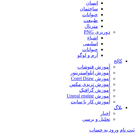
انسان
ساختمان
حیوانات
طبیعت
متریال
دوربری PNG
اشیاء
اسلیمی
حیوانات
آرم و لوگو
کالج
آموزش فتوشاپ
آموزش ایلواستریتور
آموزش Corel Draw
آموزش تریدی مکس
آموزش گرافیک
آموزش Unreal engine
آموزش کار با سایت
بلاگ
اخبار
تحلیل و برسی
ثبت نام
ورود به حساب