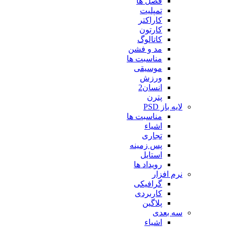
فصل ها
تمپلیت
کاراکتر
کارتون
کاتالوگ
مد و فشن
مناسبت ها
موسیقی
ورزش
انسان2
پترن
لایه باز PSD
مناسبت ها
اشیاء
تجاری
پس زمینه
استایل
رویداد ها
نرم افزار
گرافیکی
کاربردی
پلاگین
سه بعدی
اشیاء