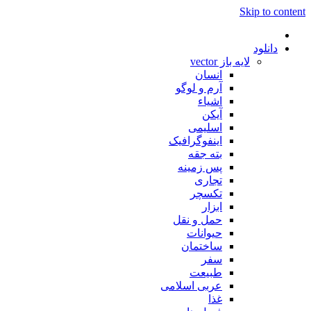
Skip to content
دانلود
لایه باز vector
انسان
آرم و لوگو
اشیاء
آیکن
اسلیمی
اینفوگرافیک
بته جقه
پس زمینه
تجاری
تکسچر
ابزار
حمل و نقل
حیوانات
ساختمان
سفر
طبیعت
عربی اسلامی
غذا