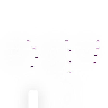
صفحه اصلی
آموزش ثبت نام
دانلود فتوشاپ
عضویت VIP
آموزش خرید
دانلود ایلواستریتور
اشتراک
فروشگاه
دانلود مجموعه
آموزش دانلود فایل
فونت
پشتیبانی
ها
پالت دانلود وکتور
آموزش ویرایش
تصاویر
9095 431 0935
pixiasocial تلگرام