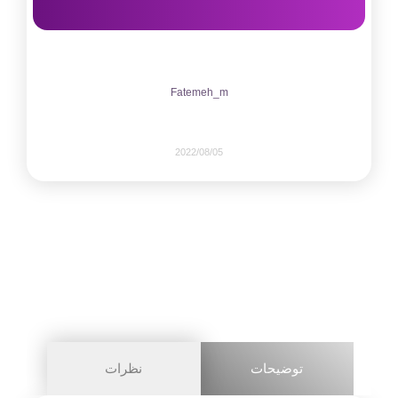
Fatemeh_m
2022/08/05
655
0
share on
pinterest
توضیحات
نظرات