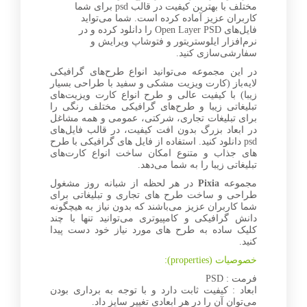
مختلف با بهترین کیفیت در قالب psd برای شما
کاربران عزیز آماده کرده است. شما می‌تواید
فایل‌های Open Layer PSD را دانلود کرده و در
نرم‌افزار ایلوستریتور و فتوشاپ ویرایش و
سفارشی‌سازی کنید.
در این مجموعه می‌توانید انواع طرح‌های گرافیکی
لایه‌باز (کارت ویزیت مشکی و سفید با طراحی بسیار
زیبا) با کیفیت عالی و طرح انواع کارت ویزیت‌های
تبلیغاتی زیبا و طرح‌های گرافیکی مختلف رنگی را
برای تبلیغات تجاری، شرکتی، عمومی و همه مشاغل
در ابعاد بزرگ بدون افت کیفیت، در قالب فایل‌های
psd دانلود کنید. استفاده از فایل های گرافیکی با طرح
های جذاب و متنوع امکان ساخت انواع کارت‌های
تبلیغاتی زیبا را به شما می‌دهد.
مجموعه
Pixia
در هر لحظه از شبانه روز مشغول
طراحی و ساخت طرح های تجاری و تبلیغاتی برای
شما کاربران عزیز می‌باشند که بدون نیاز به هیچگونه
دانش گرافیکی و کامپیوتری می‌توانید تنها با چند
کلیک ساده به طرح های مورد نیاز خود دست پیدا
کنید.
خصوصیات (properties):
فرمت : PSD
ابعاد : کیفیت ثابت دارد و با توجه به برداری بودن
می‌توان آن را در هر ابعادی تغییر سایز داد.