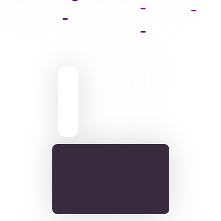
آموزش دانلود فایل
فونت
پشتیبانی
ها
پالت دانلود وکتور
آموزش ویرایش
تصاویر
9095 431 0935
pixiasocial تلگرام
ایـران . مـازندران