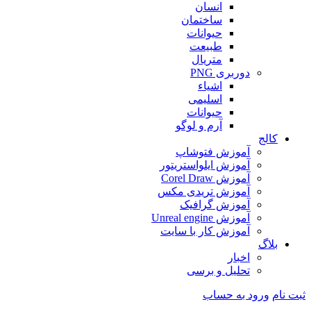
انسان
ساختمان
حیوانات
طبیعت
متریال
دوربری PNG
اشیاء
اسلیمی
حیوانات
آرم و لوگو
کالج
آموزش فتوشاپ
آموزش ایلواستریتور
آموزش Corel Draw
آموزش تریدی مکس
آموزش گرافیک
آموزش Unreal engine
آموزش کار با سایت
بلاگ
اخبار
تحلیل و برسی
ثبت نام
ورود به حساب