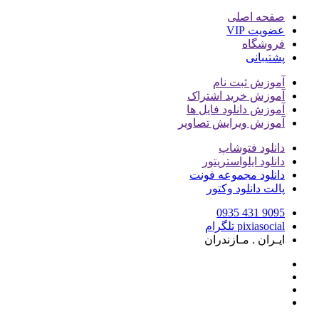
صفحه اصلی
عضویت VIP
فروشگاه
پشتیبانی
آموزش ثبت نام
آموزش خرید اشتراک
آموزش دانلود فایل ها
آموزش ویرایش تصاویر
دانلود فتوشاپ
دانلود ایلواستریتور
دانلود مجموعه فونت
پالت دانلود وکتور
9095 431 0935
pixiasocial تلگرام
ایـران . مـازندران