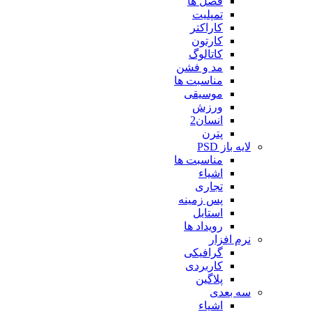
فصل ها
تمپلیت
کاراکتر
کارتون
کاتالوگ
مد و فشن
مناسبت ها
موسیقی
ورزش
انسان2
پترن
لایه باز PSD
مناسبت ها
اشیاء
تجاری
پس زمینه
استایل
رویداد ها
نرم افزار
گرافیکی
کاربردی
پلاگین
سه بعدی
اشیاء