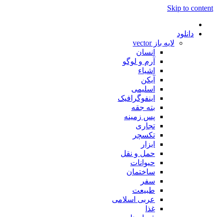
Skip to content
دانلود
لایه باز vector
انسان
آرم و لوگو
اشیاء
آیکن
اسلیمی
اینفوگرافیک
بته جقه
پس زمینه
تجاری
تکسچر
ابزار
حمل و نقل
حیوانات
ساختمان
سفر
طبیعت
عربی اسلامی
غذا