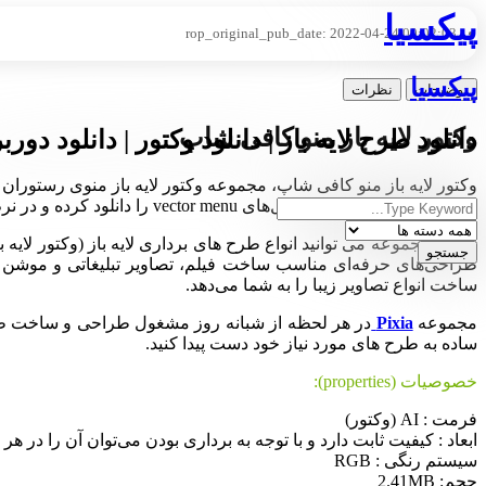
پیکسیا
rop_original_pub_date:
2022-04-24 00:02:03
پیکسیا
توضیحات
نظرات
وکتور لایه باز منو کافی شاپ
دانلود طرح لایه باز | دانلود وکتور | دانلود دورب
وکتور لایه باز منو کافی شاپ، مجموعه وکتور لایه باز منوی رستوران 
کرده است. شما می‌تواید فایل‌های vector menu را دانلود کرده و در نرم‌افزار ایلوستریتور ویرایش و سفارشی‌سازی کنید.
در این مجموعه می توانید انواع طرح های برداری لایه باز (وکتور لای
ساخت انواع تصاویر زیبا را به شما می‌دهد.
مجموعه
Pixia
در هر لحظه از شبانه روز مشغول طراحی و ساخت طرح ها
ساده به طرح های مورد نیاز خود دست پیدا کنید.
خصوصیات (properties):
فرمت : AI (وکتور)
ابعاد : کیفیت ثابت دارد و با توجه به برداری بودن می‌توان آن را در هر ا
سیستم رنگی : RGB
حجم: 2.41MB