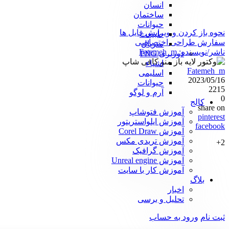
انسان
ساختمان
حیوانات
نحوه باز کردن و ویرایش فایل ها
طبیعت
سفارش طراحی اختصاصی
متریال
ناشر/نویسنده:
Fatemeh_m
دوربری PNG
اشیاء
Fatemeh_m
اسلیمی
2023/05/16
حیوانات
2215
آرم و لوگو
0
کالج
share on
آموزش فتوشاپ
pinterest
آموزش ایلواستریتور
facebook
آموزش Corel Draw
آموزش تریدی مکس
2+
آموزش گرافیک
آموزش Unreal engine
آموزش کار با سایت
بلاگ
اخبار
تحلیل و برسی
ثبت نام
ورود به حساب