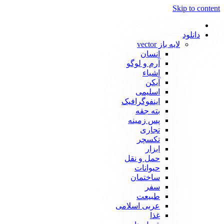
Skip to content
دانلود
لایه باز vector
انسان
آرم و لوگو
اشیاء
آیکن
اسلیمی
اینفوگرافیک
بته جقه
پس زمینه
تجاری
تکسچر
ابزار
حمل و نقل
حیوانات
ساختمان
سفر
طبیعت
عربی اسلامی
غذا