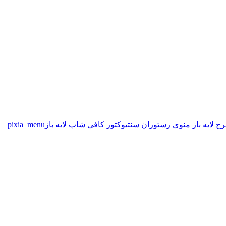
ح لایه باز منوی رستوران سنتی
وکتور کافی شاپ لایه باز
pixia_menu