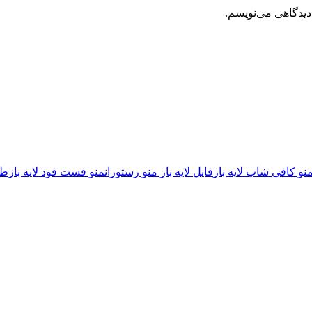
دیدگاهی می‌نویسم.
نو کافی شاپ لایه باز
فایل لایه باز منو رستوران
منو فست فود لایه باز
طر