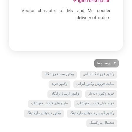
English description:
Vector character of Ms. and Mr. courier
delivery of orders
# برچسب ها
وکتور فروشگاه لباس
وکتور سبد فروشگاه
سایت فروش وکتور ایرانی
وکتور خرید
خرید وکتور لایه باز
وکتور ارسال رایگان
خرید فایل لایه باز فتوشاپ
طرح های لایه باز فتوشاپ
وکتور لایه باز دیجیتال مارکتینگ
وکتور دیجیتال مارکتینگ
دیجیتال مارکتینگ