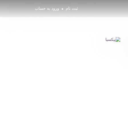
ثبت نام
ورود به حساب