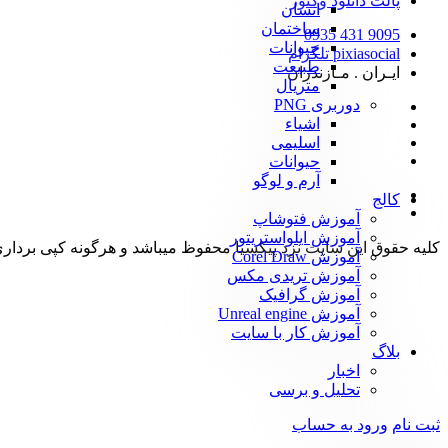
پالت دانلود وکتور
انسان
ساختمان
9095 431 0935
حیوانات
pixiasocial تلگرام
طبیعت
ایـران . مـازندران
متریال
دوربری PNG
اشیاء
اسلیمی
حیوانات
آرم و لوگو
کالج
آموزش فتوشاپ
آموزش ایلواستریتور
کلیه حقوق این سایت نزد پیکسیا محفوظ میباشد و هرگونه کپی برداری از آن طبق ماده 21 قانون جرایم رایانه ا
آموزش Corel Draw
آموزش تریدی مکس
آموزش گرافیک
آموزش Unreal engine
آموزش کار با سایت
بلاگ
اخبار
تحلیل و برسی
ثبت نام
ورود به حساب