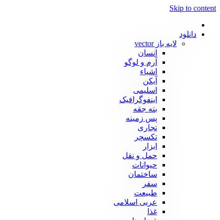
Skip to content
دانلود
لایه باز vector
انسان
آرم و لوگو
اشیاء
آیکن
اسلیمی
اینفوگرافیک
بته جقه
پس زمینه
تجاری
تکسچر
ابزار
حمل و نقل
حیوانات
ساختمان
سفر
طبیعت
عربی اسلامی
غذا