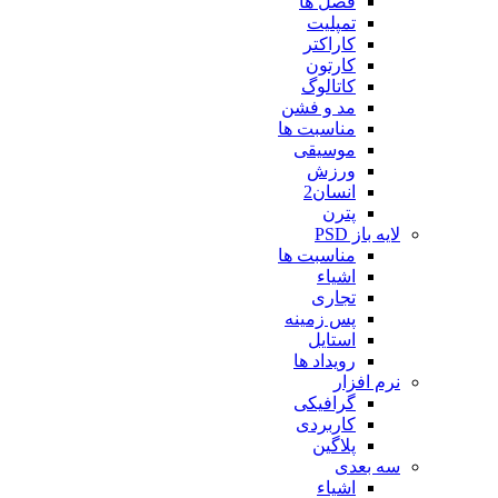
فصل ها
تمپلیت
کاراکتر
کارتون
کاتالوگ
مد و فشن
مناسبت ها
موسیقی
ورزش
انسان2
پترن
لایه باز PSD
مناسبت ها
اشیاء
تجاری
پس زمینه
استایل
رویداد ها
نرم افزار
گرافیکی
کاربردی
پلاگین
سه بعدی
اشیاء