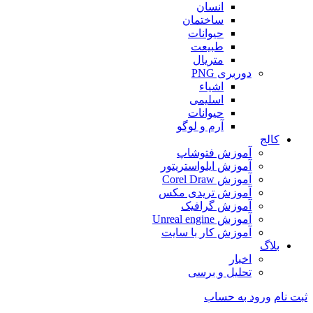
انسان
ساختمان
حیوانات
طبیعت
متریال
دوربری PNG
اشیاء
اسلیمی
حیوانات
آرم و لوگو
کالج
آموزش فتوشاپ
آموزش ایلواستریتور
آموزش Corel Draw
آموزش تریدی مکس
آموزش گرافیک
آموزش Unreal engine
آموزش کار با سایت
بلاگ
اخبار
تحلیل و برسی
ثبت نام
ورود به حساب