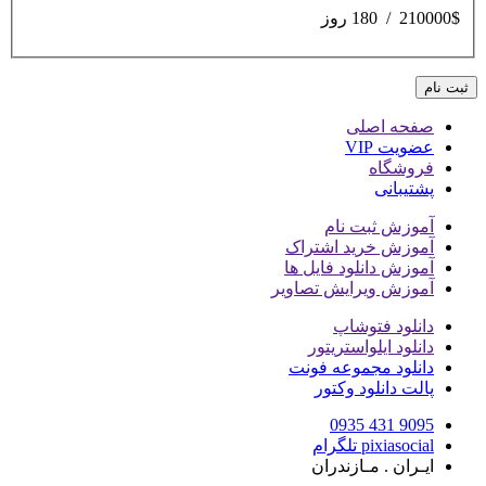
210000$
/
180 روز
صفحه اصلی
عضویت VIP
فروشگاه
پشتیبانی
آموزش ثبت نام
آموزش خرید اشتراک
آموزش دانلود فایل ها
آموزش ویرایش تصاویر
دانلود فتوشاپ
دانلود ایلواستریتور
دانلود مجموعه فونت
پالت دانلود وکتور
9095 431 0935
pixiasocial تلگرام
ایـران . مـازندران