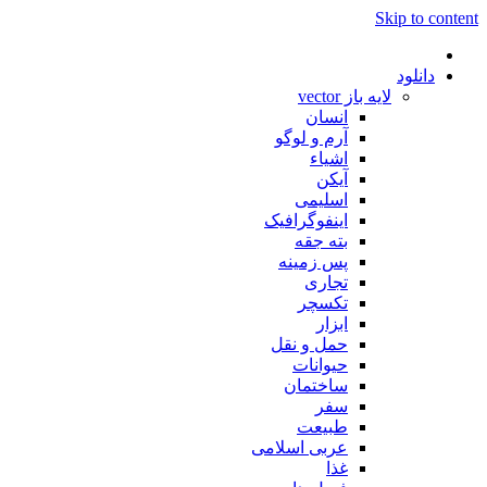
Skip to content
دانلود
لایه باز vector
انسان
آرم و لوگو
اشیاء
آیکن
اسلیمی
اینفوگرافیک
بته جقه
پس زمینه
تجاری
تکسچر
ابزار
حمل و نقل
حیوانات
ساختمان
سفر
طبیعت
عربی اسلامی
غذا