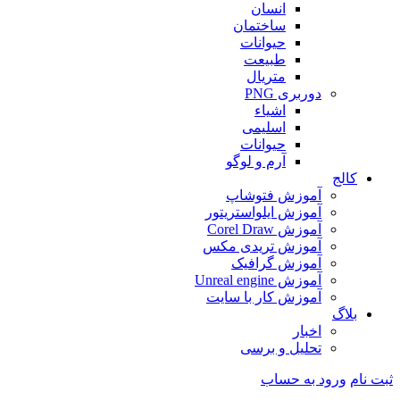
انسان
ساختمان
حیوانات
طبیعت
متریال
دوربری PNG
اشیاء
اسلیمی
حیوانات
آرم و لوگو
کالج
آموزش فتوشاپ
آموزش ایلواستریتور
آموزش Corel Draw
آموزش تریدی مکس
آموزش گرافیک
آموزش Unreal engine
آموزش کار با سایت
بلاگ
اخبار
تحلیل و برسی
ثبت نام
ورود به حساب