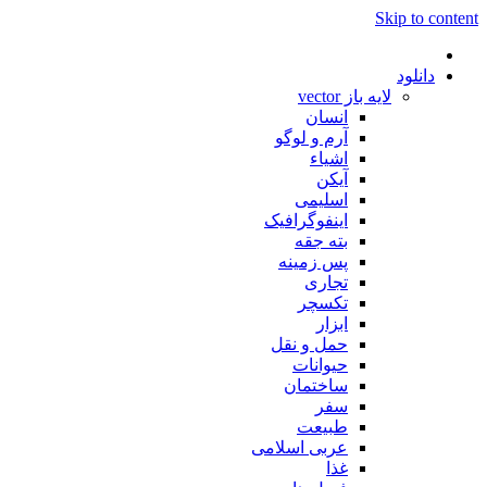
Skip to content
دانلود
لایه باز vector
انسان
آرم و لوگو
اشیاء
آیکن
اسلیمی
اینفوگرافیک
بته جقه
پس زمینه
تجاری
تکسچر
ابزار
حمل و نقل
حیوانات
ساختمان
سفر
طبیعت
عربی اسلامی
غذا