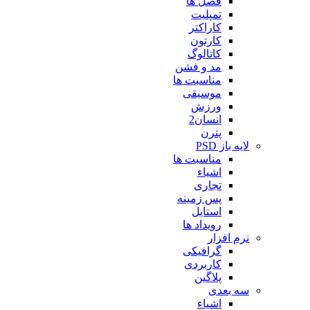
فصل ها
تمپلیت
کاراکتر
کارتون
کاتالوگ
مد و فشن
مناسبت ها
موسیقی
ورزش
انسان2
پترن
لایه باز PSD
مناسبت ها
اشیاء
تجاری
پس زمینه
استایل
رویداد ها
نرم افزار
گرافیکی
کاربردی
پلاگین
سه بعدی
اشیاء