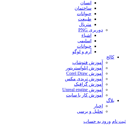
انسان
ساختمان
حیوانات
طبیعت
متریال
دوربری PNG
اشیاء
اسلیمی
حیوانات
آرم و لوگو
کالج
آموزش فتوشاپ
آموزش ایلواستریتور
آموزش Corel Draw
آموزش تریدی مکس
آموزش گرافیک
آموزش Unreal engine
آموزش کار با سایت
بلاگ
اخبار
تحلیل و برسی
ثبت نام
ورود به حساب