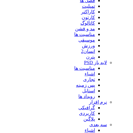
فصل ها
تمپلیت
کاراکتر
کارتون
کاتالوگ
مد و فشن
مناسبت ها
موسیقی
ورزش
انسان2
پترن
لایه باز PSD
مناسبت ها
اشیاء
تجاری
پس زمینه
استایل
رویداد ها
نرم افزار
گرافیکی
کاربردی
پلاگین
سه بعدی
اشیاء