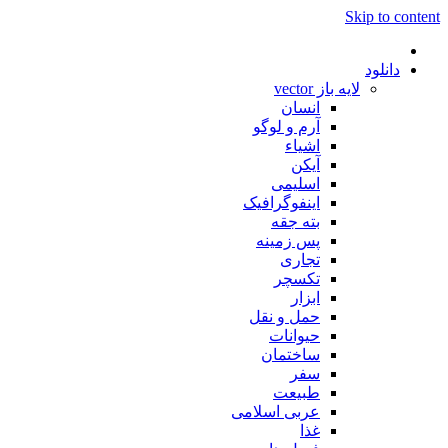
Skip to content
دانلود
لایه باز vector
انسان
آرم و لوگو
اشیاء
آیکن
اسلیمی
اینفوگرافیک
بته جقه
پس زمینه
تجاری
تکسچر
ابزار
حمل و نقل
حیوانات
ساختمان
سفر
طبیعت
عربی اسلامی
غذا