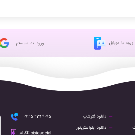
ورود با موبایل
ورود به سیستم
دانلود فتوشاپ
9095 431 0935
ک
دانلود ایلواستریتور
pixiasocial تلگرام