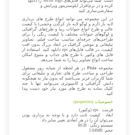
است. شما می‌تواید فایل‌های Vector logo را دانلود
کرده و در نرم‌افزار ایلوستریتور ویرایش و
سفارشی‌سازی کنید.
در این مجموعه می توانید انواع طرح های برداری
لایه باز (آرم و لوگو لایه باز کرگدن وحشی) با کیفیت
عالی و طرح انواع حیوانات زیبا و طرح‌های گرافیکی
و لوگوهای حیوانات مختلف با کیفیت رنگی را برای
طراحی‌های حرفه‌ای مناسب ساخت فیلم، تصاویر
تبلیغاتی و موشن گرافیک در ابعاد بزرگ بدون افت
کیفیت، در قالب فایل‌های eps دانلود کنید. استفاده از
فایل های وکتور با طرح های جذاب و متنوع امکان
ساخت انواع تصاویر زیبا را به شما می‌دهد.
مجموعه
Pixia
در هر لحظه از شبانه روز مشغول
طراحی و ساخت طرح های تجاری و تبلیغاتی برای
شما کاربران عزیز می‌باشند که بدون نیاز به هیچگونه
دانش گرافیکی و کامپیوتری می‌توانید تنها با چند
کلیک ساده به طرح های مورد نیاز خود دست پیدا
کنید.
خصوصیات (properties):
فرمت : eps (وکتور)
ابعاد : کیفیت ثابت دارد و با توجه به برداری بودن
می‌توان آن را در هر ابعادی تغییر سایز داد.
سیستم رنگی : RGB
حجم: 3.04MB