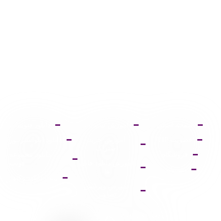
صفحه اصلی
آموزش ثبت نام
دانلود فتوشاپ
عضویت VIP
آموزش خرید
دانلود ایلواستریتور
اشتراک
فروشگاه
دانلود مجموعه
آموزش دانلود فایل
فونت
پشتیبانی
ها
پالت دانلود وکتور
آموزش ویرایش
تصاویر
9095 431 0935