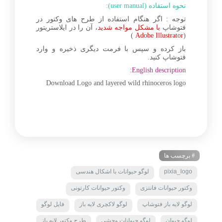
نحوه استفاده (user manual):
توجه : اگر هنگام استفاده از طرح های وکتور در
فتوشاپ
با مشکل مواجه شدید
، آن را در ایلاستریتور
)
Adobe Illustrator
(
باز کرده و سپس با فرمت دیگری ذخیره و وارد
فتوشاپ کنید.
English description:
Download Logo and layered wild rhinoceros logo
# برچسب ها
pixia_logo
لوگو حیوانات با اشکال هندسی
وکتور حیوانات فانتزی
وکتور حیوانات کارتونی
لوگو لایه باز فتوشاپ
لوگو لاکچری لایه باز
فایل لوگو
لوگو حیوان
لوگو حیوانات وحشی
طرح وکتور لایه باز