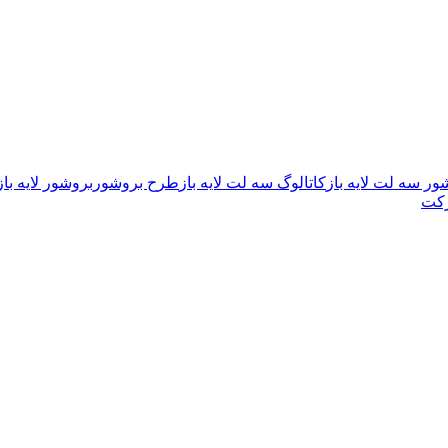
ور سه لت لایه باز
کاتالوگ سه لت لایه باز
طرح بروشور
بروشور لایه باز
رکت