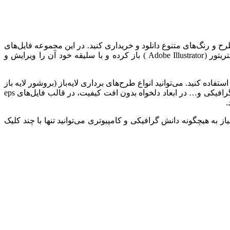
را در طرح‌ و رنگ‌های متنوع دانلود و خریداری کنید. در این مجموعه فایل‌های
لایه‌باز کاتالوگ و بروشور در قالب eps برای شما قرار داده‌ایم. شما میتوانید Open layer vector catalog and brochure را در نرم‌افزار ایلاستریتور (Adobe Illustrator ) باز کرده و با سلیقه خود آن را ویرایش و
ایه باز با فرمت EPS را بعد از دانلود به اندازه دلخواه تغییر دهید یا در اندازه A4 از آن در کارهای استفاده کنید. می‌توانید انواع طرح‌های برداری لایه‌باز (بروشور لایه باز
eps در رنگ‌های آبی و قرمز) باز با کیفیت عالی و طرح انواع وکتور بروشور مدرن و تجاری،لایه باز، تنوع رنگ و طرح را برای چاپ، کارهای گرافیکی و… در ابعاد دلخواه بدون افت کیفیت، در قالب فایل‌های eps
.
به هیچگونه دانش گرافیکی و کامپیوتری می‌توانید تنها با چند کلیک