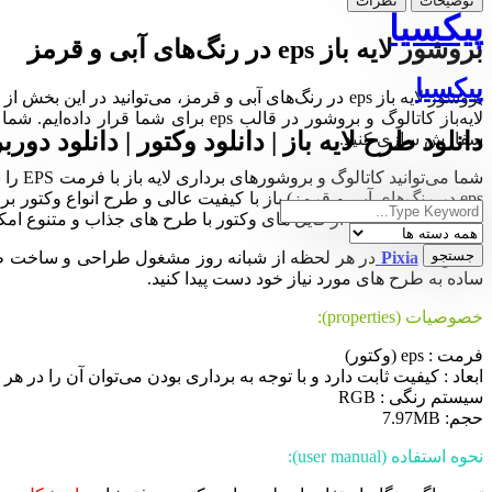
توضیحات
نظرات
پیکسیا
بروشور لایه باز eps در رنگ‌های آبی و قرمز
پیکسیا
بروشور لایه باز eps در رنگ‌های آبی و قرمز، می‌توانید 
دانلود طرح لایه باز | دانلود وکتور | دانلود دورب
سفارش سازی کنید.
دانلود کنید. استفاده از فایل های وکتور با طرح های جذاب و متنوع ا
مجموعه
Pixia
در هر لحظه از شبانه روز مشغول طراحی و ساخت طرح‌ها
ساده به طرح های مورد نیاز خود دست پیدا کنید.
خصوصیات (properties):
فرمت : eps (وکتور)
ابعاد : کیفیت ثابت دارد و با توجه به برداری بودن می‌توان آن را در هر ا
سیستم رنگی : RGB
حجم: 7.97MB
نحوه استفاده (user manual):