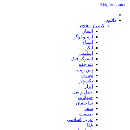
Skip to content
دانلود
لایه باز vector
انسان
آرم و لوگو
اشیاء
آیکن
اسلیمی
اینفوگرافیک
بته جقه
پس زمینه
تجاری
تکسچر
ابزار
حمل و نقل
حیوانات
ساختمان
سفر
طبیعت
عربی اسلامی
غذا