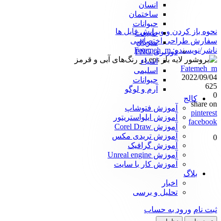
انسان
ساختمان
حیوانات
نحوه باز کردن و ویرایش فایل ها
طبیعت
سفارش طراحی اختصاصی
متریال
ناشر/نویسنده:
Fatemeh_m
دوربری PNG
اشیاء
Fatemeh_m
اسلیمی
2022/09/04
حیوانات
625
آرم و لوگو
0
کالج
share on
آموزش فتوشاپ
pinterest
آموزش ایلواستریتور
facebook
آموزش Corel Draw
آموزش تریدی مکس
0
آموزش گرافیک
آموزش Unreal engine
آموزش کار با سایت
بلاگ
اخبار
تحلیل و برسی
ثبت نام
ورود به حساب