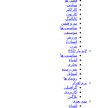
فصل ها
تمپلیت
کاراکتر
کارتون
کاتالوگ
مد و فشن
مناسبت ها
موسیقی
ورزش
انسان2
پترن
لایه باز PSD
مناسبت ها
اشیاء
تجاری
پس زمینه
استایل
رویداد ها
نرم افزار
گرافیکی
کاربردی
پلاگین
سه بعدی
اشیاء