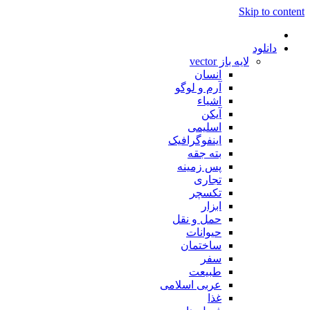
Skip to content
دانلود
لایه باز vector
انسان
آرم و لوگو
اشیاء
آیکن
اسلیمی
اینفوگرافیک
بته جقه
پس زمینه
تجاری
تکسچر
ابزار
حمل و نقل
حیوانات
ساختمان
سفر
طبیعت
عربی اسلامی
غذا