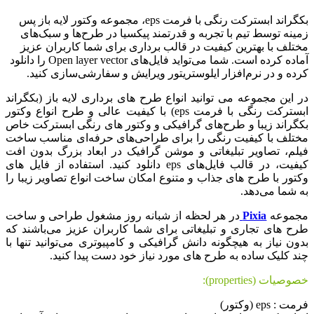
بکگراند ابسترکت رنگی با فرمت eps، مجموعه وکتور لایه باز پس
زمینه توسط تیم با تجربه و قدرتمند پیکسیا در طرح‌ها و سبک‌های
مختلف با بهترین کیفیت در قالب برداری برای شما کاربران عزیز
آماده کرده است. شما می‌تواید فایل‌های Open layer vector را دانلود
کرده و در نرم‌افزار ایلوستریتور ویرایش و سفارشی‌سازی کنید.
در این مجموعه می توانید انواع طرح های برداری لایه باز (بکگراند
ابسترکت رنگی با فرمت eps) با کیفیت عالی و طرح انواع وکتور
بکگراند زیبا و طرح‌های گرافیکی و وکتور های رنگی ابسترکت خاص
مختلف با کیفیت رنگی را برای طراحی‌های حرفه‌ای مناسب ساخت
فیلم، تصاویر تبلیغاتی و موشن گرافیک در ابعاد بزرگ بدون افت
کیفیت، در قالب فایل‌های eps دانلود کنید. استفاده از فایل های
وکتور با طرح های جذاب و متنوع امکان ساخت انواع تصاویر زیبا را
به شما می‌دهد.
مجموعه
Pixia
در هر لحظه از شبانه روز مشغول طراحی و ساخت
طرح های تجاری و تبلیغاتی برای شما کاربران عزیز می‌باشند که
بدون نیاز به هیچگونه دانش گرافیکی و کامپیوتری می‌توانید تنها با
چند کلیک ساده به طرح های مورد نیاز خود دست پیدا کنید.
خصوصیات (properties):
فرمت : eps (وکتور)