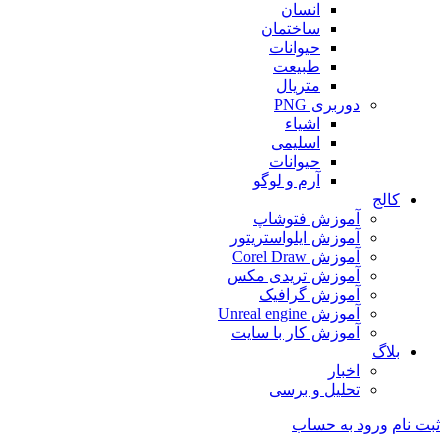
انسان
ساختمان
حیوانات
طبیعت
متریال
دوربری PNG
اشیاء
اسلیمی
حیوانات
آرم و لوگو
کالج
آموزش فتوشاپ
آموزش ایلواستریتور
آموزش Corel Draw
آموزش تریدی مکس
آموزش گرافیک
آموزش Unreal engine
آموزش کار با سایت
بلاگ
اخبار
تحلیل و برسی
ثبت نام
ورود به حساب