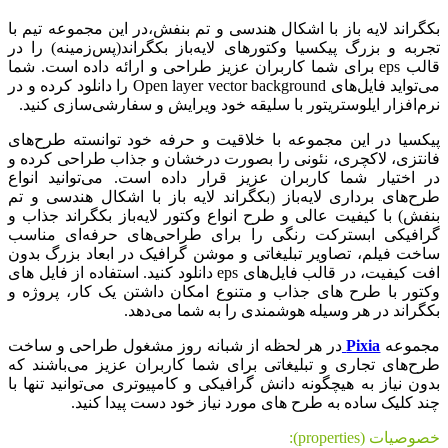
بکگراند لایه باز با اشکال هندسی و تم بنفش،در این مجموعه تیم با
تجربه و بزرگ پیکسیا وکتورهای لایه‌باز بکگراند(پس‌زمینه) را در
قالب eps برای شما کاربران عزیز طراحی و ارائه داده است. شما
می‌تواید فایل‌های Open layer vector background را دانلود کرده و در
نرم‌افزار ایلوستریتور با سلیقه خود ویرایش و سفارشی‌سازی کنید.
پیکسیا در این مجموعه با خلاقیت و حرفه خود توانسته طرح‌های
فانتزی، لاکچری، نئونی را بصورت درخشان و جذاب طراحی کرده و
در اختیار شما کاربران عزیز قرار داده است. می‌توانید انواع
طرح‌های برداری لایه‌باز (بکگراند لایه باز با اشکال هندسی و تم
بنفش) با کیفیت عالی و طرح انواع وکتور لایه‌باز بکگراند جذاب و
گرافیکی ابسترکت رنگی را برای طراحی‌های حرفه‌ای مناسب
ساخت فیلم، تصاویر تبلیغاتی و موشن گرافیک در ابعاد بزرگ بدون
افت کیفیت، در قالب فایل‌های eps دانلود کنید. استفاده از فایل های
وکتور با طرح های جذاب و متنوع امکان داشتن یک کار، پروژه و
بکگراند در هر وسیله هوشمندی را به شما می‌دهد.
مجموعه
Pixia
در هر لحظه از شبانه روز مشغول طراحی و ساخت
طرح‌های تجاری و تبلیغاتی برای شما کاربران عزیز می‌باشند که
بدون نیاز به هیچگونه دانش گرافیکی و کامپیوتری می‌توانید تنها با
چند کلیک ساده به طرح های مورد نیاز خود دست پیدا کنید.
خصوصیات (properties):