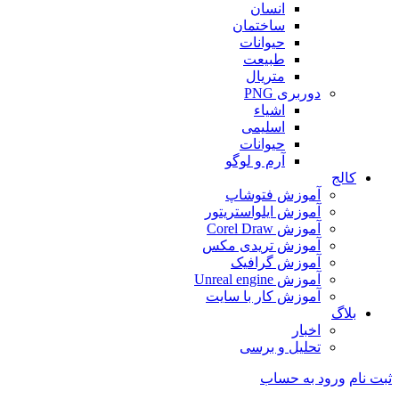
انسان
ساختمان
حیوانات
طبیعت
متریال
دوربری PNG
اشیاء
اسلیمی
حیوانات
آرم و لوگو
کالج
آموزش فتوشاپ
آموزش ایلواستریتور
آموزش Corel Draw
آموزش تریدی مکس
آموزش گرافیک
آموزش Unreal engine
آموزش کار با سایت
بلاگ
اخبار
تحلیل و برسی
ثبت نام
ورود به حساب