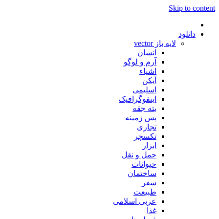
Skip to content
دانلود
لایه باز vector
انسان
آرم و لوگو
اشیاء
آیکن
اسلیمی
اینفوگرافیک
بته جقه
پس زمینه
تجاری
تکسچر
ابزار
حمل و نقل
حیوانات
ساختمان
سفر
طبیعت
عربی اسلامی
غذا