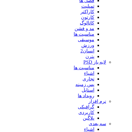
فصل ها
تمپلیت
کاراکتر
کارتون
کاتالوگ
مد و فشن
مناسبت ها
موسیقی
ورزش
انسان2
پترن
لایه باز PSD
مناسبت ها
اشیاء
تجاری
پس زمینه
استایل
رویداد ها
نرم افزار
گرافیکی
کاربردی
پلاگین
سه بعدی
اشیاء