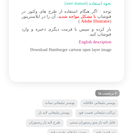
نحوه استفاده (user manual):
توجه : اگر هنگام استفاده از طرح های وکتور در
فتوشاپ
با مشکل مواجه شدید
، آن را در ایلاستریتور
)
Adobe Illustrator
(
باز کرده و سپس با فرمت دیگری ذخیره و وارد
فتوشاپ کنید.
English description:
Download Hamburger cartoon open layer image
# برچسب ها
پوستر تبلیغاتی خلاقانه
پوستر تبلیغاتی ساده
تراکت تبلیغاتی فست فود
پوستر تبلیغاتی لایه باز
فایل لایه باز منو رستوران سنتی
طرح لایه باز رستوران
بنر فست فود
پوستر تبلیغاتی فست فود