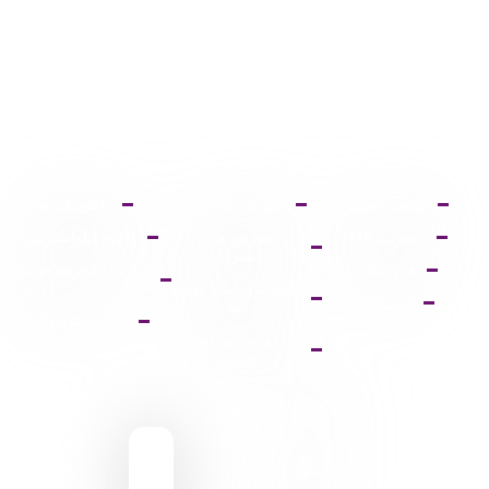
صفحه اصلی
آموزش ثبت نام
دانلود فتوشاپ
عضویت VIP
آموزش خرید
دانلود ایلواستریتور
اشتراک
فروشگاه
دانلود مجموعه
آموزش دانلود فایل
فونت
پشتیبانی
ها
پالت دانلود وکتور
آموزش ویرایش
تصاویر
9095 431 0935
pixiasocial تلگرام