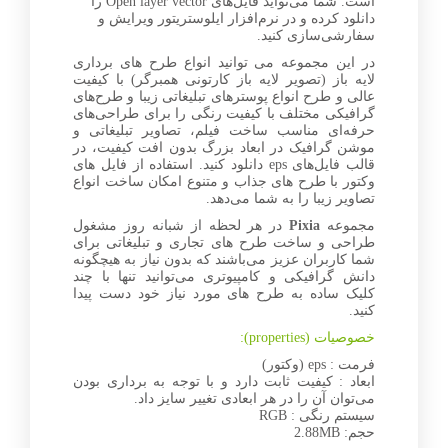
است. شما می‌تواید فایل‌های Open layer vector را
دانلود کرده و در نرم‌افزار ایلوستریتور ویرایش و
سفارشی‌سازی کنید.
در این مجموعه می توانید انواع طرح های برداری
لایه باز (تصویر لایه باز کارتونی همبرگر) با کیفیت
عالی و طرح انواع پوسترهای تبلیغاتی زیبا و طرح‌های
گرافیکی مختلف با کیفیت رنگی را برای طراحی‌های
حرفه‌ای مناسب ساخت فیلم، تصاویر تبلیغاتی و
موشن گرافیک در ابعاد بزرگ بدون افت کیفیت، در
قالب فایل‌های eps دانلود کنید. استفاده از فایل های
وکتور با طرح های جذاب و متنوع امکان ساخت انواع
تصاویر زیبا را به شما می‌دهد.
مجموعه
Pixia
در هر لحظه از شبانه روز مشغول
طراحی و ساخت طرح های تجاری و تبلیغاتی برای
شما کاربران عزیز می‌باشند که بدون نیاز به هیچگونه
دانش گرافیکی و کامپیوتری می‌توانید تنها با چند
کلیک ساده به طرح های مورد نیاز خود دست پیدا
کنید.
خصوصیات (properties):
فرمت : eps (وکتور)
ابعاد : کیفیت ثابت دارد و با توجه به برداری بودن
می‌توان آن را در هر ابعادی تغییر سایز داد.
سیستم رنگی : RGB
حجم: 2.88MB