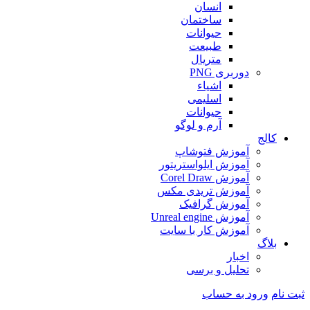
انسان
ساختمان
حیوانات
طبیعت
متریال
دوربری PNG
اشیاء
اسلیمی
حیوانات
آرم و لوگو
کالج
آموزش فتوشاپ
آموزش ایلواستریتور
آموزش Corel Draw
آموزش تریدی مکس
آموزش گرافیک
آموزش Unreal engine
آموزش کار با سایت
بلاگ
اخبار
تحلیل و برسی
ثبت نام
ورود به حساب