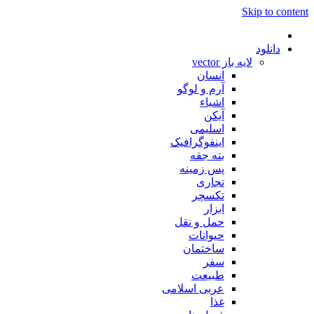
Skip to content
دانلود
لایه باز vector
انسان
آرم و لوگو
اشیاء
آیکن
اسلیمی
اینفوگرافیک
بته جقه
پس زمینه
تجاری
تکسچر
ابزار
حمل و نقل
حیوانات
ساختمان
سفر
طبیعت
عربی اسلامی
غذا