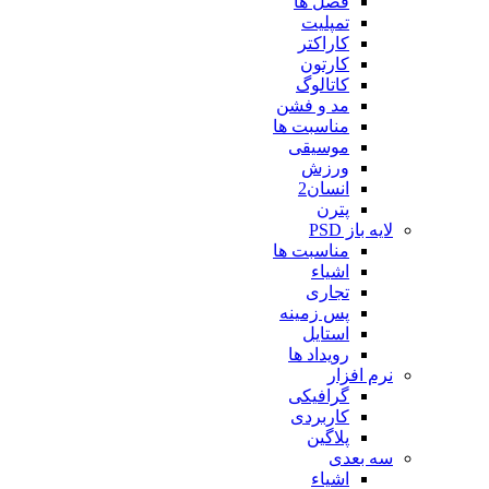
فصل ها
تمپلیت
کاراکتر
کارتون
کاتالوگ
مد و فشن
مناسبت ها
موسیقی
ورزش
انسان2
پترن
لایه باز PSD
مناسبت ها
اشیاء
تجاری
پس زمینه
استایل
رویداد ها
نرم افزار
گرافیکی
کاربردی
پلاگین
سه بعدی
اشیاء