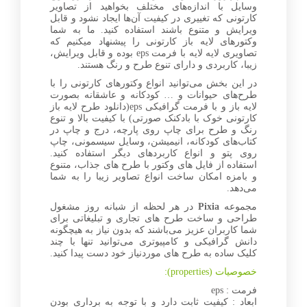
وسایل با اندازه‌های مختلف بخواهید از تصاویر
کارتونی که تغییری در کیفیت آن‌ها ایجاد نشود و قابل
ویرایش و متنوع باشند استفاده کنید. ما به شما
وکتورهای لایه باز کارتونی را پیشنهاد میکنیم که
تصاویری لایه لایه با فرمت eps بوده و قابل ویرایش،
زیبا، کاربردی و دارای تنوع طرح و رنگ هستند.
در این بخش می‌توانید انواع وکتورهای کارتونی را با
طرح‌های حیوانات و … کودکانه و عاشقانه بصورت
لایه باز و با فرمت گرافیکی eps(دانلود طرح لایه باز
کارتونی خوک با بادکنک صورتی) با کیفیت بالا و تنوع
رنگ و طرح برای چاپ روی پارچه، درج و چاپ در
کتاب‌های کودکانه، انیمیشن، وسایل سیسمونی، چاپ
روی پتو و انواع کاربردهای دیگر استفاده کنید.
استفاده از فایل های وکتور با طرح های جذاب، متنوع
و بامزه امکان ساخت انواع تصاویر زیبا را به شما
می‌دهد.
مجموعه
Pixia
در هر لحظه از شبانه روز مشغول
طراحی و ساخت طرح های تجاری و تبلیغاتی برای
شما کاربران عزیز می‌باشند که بدون نیاز به هیچگونه
دانش گرافیکی و کامپیوتری می‌توانید تنها با چند
کلیک ساده به طرح های موردنیاز خود دست پیدا کنید.
خصوصیات (properties):
فرمت : eps
ابعاد : کیفیت ثابت دارد و با توجه به برداری بودن