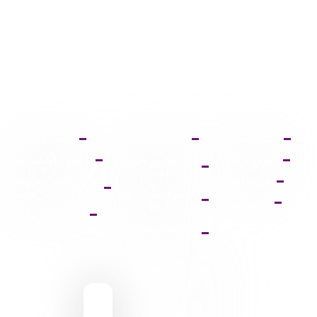
صفحه اصلی
آموزش ثبت نام
دانلود فتوشاپ
عضویت VIP
آموزش خرید
دانلود ایلواستریتور
اشتراک
فروشگاه
دانلود مجموعه
آموزش دانلود فایل
فونت
پشتیبانی
ها
پالت دانلود وکتور
آموزش ویرایش
تصاویر
9095 431 0935
pixiasocial تلگرام