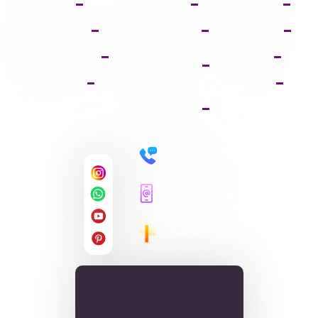
صفحه اصلی
آموزش ثبت نام
دانلود فتوشاپ
عضویت VIP
آموزش خرید اشتراک
دانلود ایلواستریتور
فروشگاه
آموزش دانلود فایل
دانلود مجموعه فونت
ها
پشتیبانی
پالت دانلود وکتور
آموزش ویرایش
تصاویر
9095 431 0935
pixiasocial تلگرام
ایـران . مـازندران