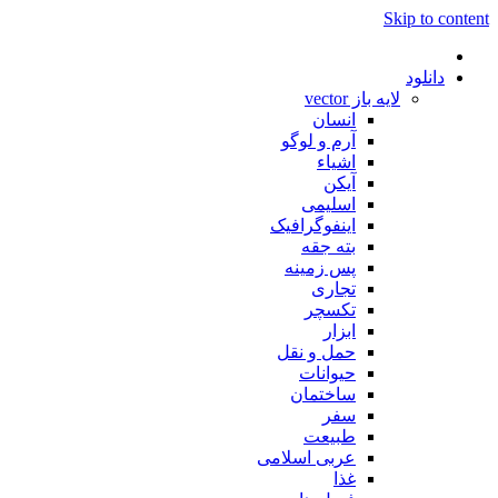
Skip to content
دانلود
لایه باز vector
انسان
آرم و لوگو
اشیاء
آیکن
اسلیمی
اینفوگرافیک
بته جقه
پس زمینه
تجاری
تکسچر
ابزار
حمل و نقل
حیوانات
ساختمان
سفر
طبیعت
عربی اسلامی
غذا