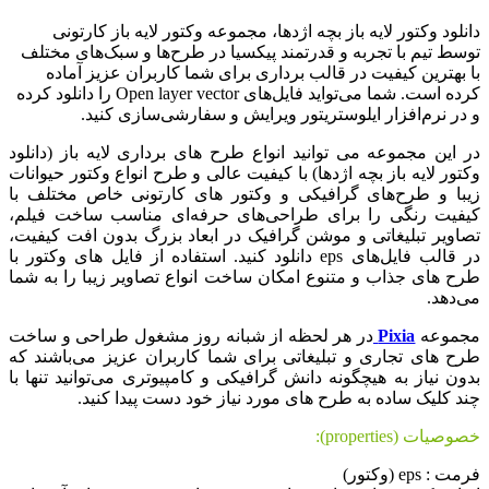
دانلود وکتور لایه باز بچه اژدها، مجموعه وکتور لایه باز کارتونی
توسط تیم با تجربه و قدرتمند پیکسیا در طرح‌ها و سبک‌های مختلف
با بهترین کیفیت در قالب برداری برای شما کاربران عزیز آماده
کرده است. شما می‌تواید فایل‌های Open layer vector را دانلود کرده
و در نرم‌افزار ایلوستریتور ویرایش و سفارشی‌سازی کنید.
در این مجموعه می توانید انواع طرح های برداری لایه باز (دانلود
وکتور لایه باز بچه اژدها) با کیفیت عالی و طرح انواع وکتور حیوانات
زیبا و طرح‌های گرافیکی و وکتور های کارتونی خاص مختلف با
کیفیت رنگی را برای طراحی‌های حرفه‌ای مناسب ساخت فیلم،
تصاویر تبلیغاتی و موشن گرافیک در ابعاد بزرگ بدون افت کیفیت،
در قالب فایل‌های eps دانلود کنید. استفاده از فایل های وکتور با
طرح های جذاب و متنوع امکان ساخت انواع تصاویر زیبا را به شما
می‌دهد.
مجموعه
Pixia
در هر لحظه از شبانه روز مشغول طراحی و ساخت
طرح های تجاری و تبلیغاتی برای شما کاربران عزیز می‌باشند که
بدون نیاز به هیچگونه دانش گرافیکی و کامپیوتری می‌توانید تنها با
چند کلیک ساده به طرح های مورد نیاز خود دست پیدا کنید.
خصوصیات (properties):
فرمت : eps (وکتور)