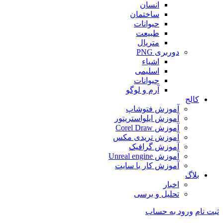
انسان
ساختمان
حیوانات
طبیعت
متریال
دوربری PNG
اشیاء
اسلیمی
حیوانات
آرم و لوگو
کالج
آموزش فتوشاپ
آموزش ایلواستریتور
آموزش Corel Draw
آموزش تریدی مکس
آموزش گرافیک
آموزش Unreal engine
آموزش کار با سایت
بلاگ
اخبار
تحلیل و برسی
ثبت نام
ورود به حساب