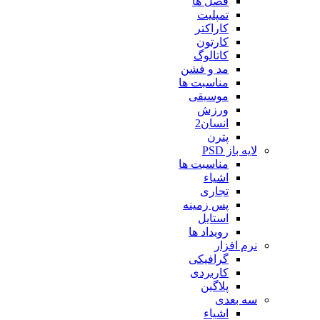
فصل ها
تمپلیت
کاراکتر
کارتون
کاتالوگ
مد و فشن
مناسبت ها
موسیقی
ورزش
انسان2
پترن
لایه باز PSD
مناسبت ها
اشیاء
تجاری
پس زمینه
استایل
رویداد ها
نرم افزار
گرافیکی
کاربردی
پلاگین
سه بعدی
اشیاء