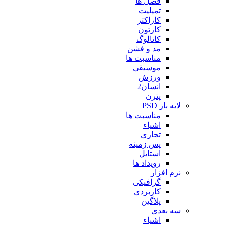
فصل ها
تمپلیت
کاراکتر
کارتون
کاتالوگ
مد و فشن
مناسبت ها
موسیقی
ورزش
انسان2
پترن
لایه باز PSD
مناسبت ها
اشیاء
تجاری
پس زمینه
استایل
رویداد ها
نرم افزار
گرافیکی
کاربردی
پلاگین
سه بعدی
اشیاء