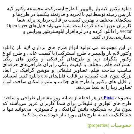
دانلود وکتور لایه باز والیپیپر با طرح ابسترکت، مجموعه وکتور لایه
باز پس زمینه توسط تیم با تجربه و قدرتمند پیکسیا در طرح‌ها و
سبک‌های مختلف با بهترین کیفیت در قالب برداری برای شما
کاربران عزیز آماده کرده است. شما می‌تواید فایل‌های Open layer
vector را دانلود کرده و در نرم‌افزار ایلوستریتور ویرایش و
سفارشی‌سازی کنید.
در این مجموعه می توانید انواع طرح های برداری لایه باز (دانلود
وکتور لایه باز والیپیپر با طرح ابسترکت) با کیفیت عالی و طرح انواع
وکتور بکگراند زیبا و طرح‌های گرافیکی و وکتور های رنگی
ابسترکت خاص مختلف با کیفیت رنگی را برای طراحی‌های حرفه‌ای
مناسب ساخت فیلم، تصاویر تبلیغاتی و موشن گرافیک در ابعاد
بزرگ بدون افت کیفیت، در قالب فایل‌های eps دانلود کنید. استفاده
از فایل های وکتور با طرح های جذاب و متنوع امکان ساخت انواع
تصاویر زیبا را به شما می‌دهد.
مجموعه
Pixia
در هر لحظه از شبانه روز مشغول طراحی و ساخت
طرح های تجاری و تبلیغاتی برای شما کاربران عزیز می‌باشند که
بدون نیاز به هیچگونه دانش گرافیکی و کامپیوتری می‌توانید تنها با
چند کلیک ساده به طرح های مورد نیاز خود دست پیدا کنید.
خصوصیات (properties):