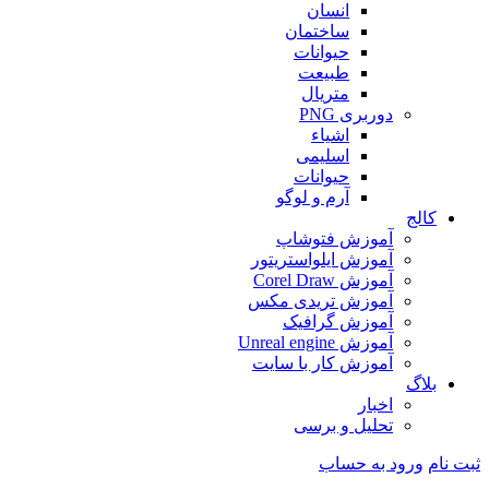
انسان
ساختمان
حیوانات
طبیعت
متریال
دوربری PNG
اشیاء
اسلیمی
حیوانات
آرم و لوگو
کالج
آموزش فتوشاپ
آموزش ایلواستریتور
آموزش Corel Draw
آموزش تریدی مکس
آموزش گرافیک
آموزش Unreal engine
آموزش کار با سایت
بلاگ
اخبار
تحلیل و برسی
ثبت نام
ورود به حساب