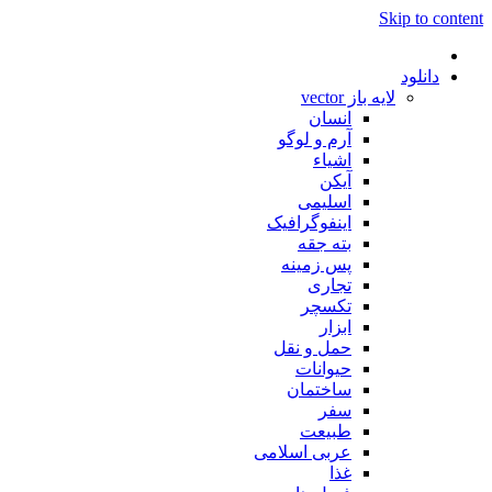
Skip to content
دانلود
لایه باز vector
انسان
آرم و لوگو
اشیاء
آیکن
اسلیمی
اینفوگرافیک
بته جقه
پس زمینه
تجاری
تکسچر
ابزار
حمل و نقل
حیوانات
ساختمان
سفر
طبیعت
عربی اسلامی
غذا