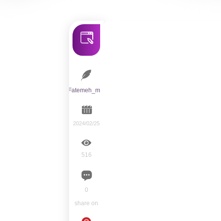
Fatemeh_m
2024/02/25
516
0
share on