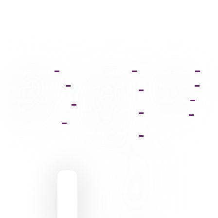
صفحه اصلی
آموزش ثبت نام
دانلود فتوشاپ
عضویت VIP
آموزش خرید
دانلود ایلواستریتور
اشتراک
فروشگاه
دانلود مجموعه
آموزش دانلود فایل
فونت
پشتیبانی
ها
پالت دانلود وکتور
آموزش ویرایش
تصاویر
9095 431 0935
pixiasocial تلگرام
ایـران . مـازندران