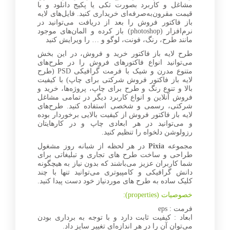
مشاغل و کاربرد بصورت تکی یا پکیج دانلود و با
قیمت مقرون‌به‌صرفه‌ای خریداری کنید. فایل‌های لایه
باز فاکتور فروش را بعد از دریافت می‌توانید در
نرم‌افزار (photoshop) باز کرده و المان‌های موجود
مانند طرح، رنگ، فونت، لوگو و … را ویرایش کنید
طرح لایه باز فاکتور خرید و فروش، در این بخش
می‌توانید انواع فاکتورهای فروش را در طرح‌های
متنوع مدرن و شیک با فرمت گرافیکی PSD (طرح
لایه باز فاکتور فروش شرکتی برای چاپ) با کیفیت
بالا و تنوع رنگ و طرح برای چاپ، پروژه‌ها، خرید و
فروش آنلاین و انواع کاربرد دیگر در تمامی مشاغل
شرکتی، رسمی و شخصی استفاده کنید. طرح‌های
لایه باز فاکتور فروش از کیفیت بالایی برخوردار بوده
و می‌توانید در هر ابعادی چاپ و در کارهایتان
رزولوشن دلخواه را تنظیم کنید.
مجموعه
Pixia
در هر لحظه از شبانه روز مشغول
طراحی و ساخت طرح های تجاری و تبلیغاتی برای
شما کاربران عزیز می‌باشند که بدون نیاز به هیچگونه
دانش گرافیکی و کامپیوتری می‌توانید تنها با چند
کلیک ساده به طرح های موردنیاز خود دست پیدا کنید.
خصوصیات (properties):
فرمت : eps
ابعاد : کیفیت ثابت دارد و با توجه به برداری بودن
می‌توان آن را در هر اندازه‌ای تغییر سایز داد.