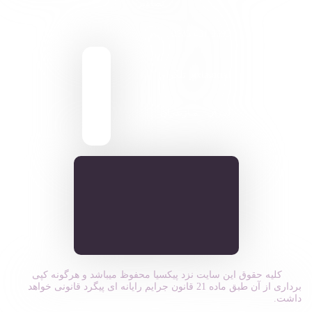
تصاویر
9095 431 0935
pixiasocial تلگرام
ایـران . مـازندران
کلیه حقوق این سایت نزد پیکسیا محفوظ میباشد و هرگونه کپی
برداری از آن طبق ماده 21 قانون جرایم رایانه ای پیگرد قانونی خواهد
داشت.