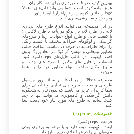
بهترین کیفیت در قالب برداری برای شما کاربران
عزیز آماده کرده است. شما می‌تواید فایل‌های Vector
logo را دانلود کرده و در نرم‌افزار ایلوستریتور
ویرایش و سفارشی‌سازی کنید.
در این مجموعه می توانید انواع طرح های برداری
لایه باز (طرح لایه باز لوگو قورباغه با طرح لاکچری)
با کیفیت عالی و طرح انواع حیوانات زیبا و طرح‌های
گرافیکی و لوگوهای حیوانات مختلف با کیفیت رنگی
را برای طراحی‌های حرفه‌ای مناسب ساخت فیلم،
تصاویر تبلیغاتی و موشن گرافیک در ابعاد بزرگ بدون
افت کیفیت، در قالب فایل‌های eps دانلود کنید.
استفاده از فایل های وکتور با طرح های جذاب و
متنوع امکان ساخت انواع تصاویر زیبا را به شما
می‌دهد.
مجموعه
Pixia
در هر لحظه از شبانه روز مشغول
طراحی و ساخت طرح های تجاری و تبلیغاتی برای
شما کاربران عزیز می‌باشند که بدون نیاز به هیچگونه
دانش گرافیکی و کامپیوتری می‌توانید تنها با چند
کلیک ساده به طرح های مورد نیاز خود دست پیدا
کنید.
خصوصیات (properties):
فرمت : eps (وکتور)
ابعاد : کیفیت ثابت دارد و با توجه به برداری بودن
می‌توان آن را در هر ابعادی تغییر سایز داد.