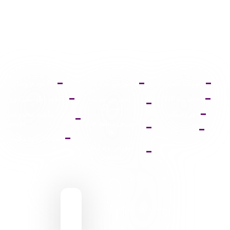
صفحه اصلی
آموزش ثبت نام
دانلود فتوشاپ
عضویت VIP
آموزش خرید
دانلود ایلواستریتور
اشتراک
فروشگاه
دانلود مجموعه
آموزش دانلود فایل
فونت
پشتیبانی
ها
پالت دانلود وکتور
آموزش ویرایش
تصاویر
9095 431 0935
pixiasocial تلگرام