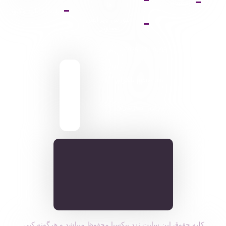
پشتیبانی
ها
پالت دانلود وکتور
آموزش ویرایش
تصاویر
9095 431 0935
pixiasocial تلگرام
ایـران . مـازندران
کلیه حقوق این سایت نزد پیکسیا محفوظ میباشد و هرگونه کپی