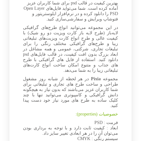
بهترین کیفیت در قالب psd برای شما کاربران عزیز
آماده کرده است. شما می‌تواید فایل‌های Open Layer
PSD را دانلود کرده و در نرم‌افزار ایلوستریتور و
فتوشاپ ویرایش و سفارشی‌سازی کنید.
در این مجموعه می‌توانید انواع طرح‌های گرافیکی
لایه‌باز (طرح لایه باز کارت ویزیت دو رو شیک) با
کیفیت عالی و طرح انواع کارت ویزیت‌های تبلیغاتی
زیبا و طرح‌های گرافیکی مختلف رنگی را برای
تبلیغات تجاری، شرکتی، عمومی و همه مشاغل در
ابعاد بزرگ بدون افت کیفیت، در قالب فایل‌های psd
دانلود کنید. استفاده از فایل های گرافیکی با طرح
های جذاب و متنوع امکان ساخت انواع کارت‌های
تبلیغاتی زیبا را به شما می‌دهد.
مجموعه
Pixia
در هر لحظه از شبانه روز مشغول
طراحی و ساخت طرح های تجاری و تبلیغاتی برای
شما کاربران عزیز می‌باشند که بدون نیاز به هیچگونه
دانش گرافیکی و کامپیوتری می‌توانید تنها با چند
کلیک ساده به طرح های مورد نیاز خود دست پیدا
کنید.
خصوصیات (properties):
فرمت : PSD
ابعاد : کیفیت ثابت دارد و با توجه به برداری بودن
می‌توان آن را در هر ابعادی تغییر سایز داد.
سیستم رنگی : CMYK