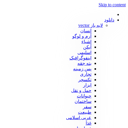
Skip to content
دانلود
لایه باز vector
انسان
آرم و لوگو
اشیاء
آیکن
اسلیمی
اینفوگرافیک
بته جقه
پس زمینه
تجاری
تکسچر
ابزار
حمل و نقل
حیوانات
ساختمان
سفر
طبیعت
عربی اسلامی
غذا