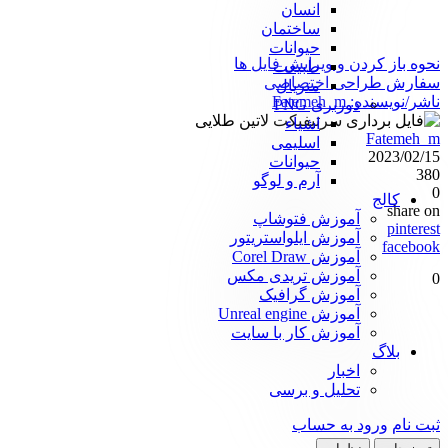
انسان
ساختمان
حیوانات
نحوه باز کردن و ویرایش فایل ها
طبیعت
سفارش طراحی اختصاصی
متریال
ناشر/نویسنده:
Fatemeh_m
دوربری PNG
اشیاء
Fatemeh_m
اسلیمی
2023/02/15
حیوانات
380
آرم و لوگو
0
کالج
share on
آموزش فتوشاپ
pinterest
آموزش ایلواستریتور
facebook
آموزش Corel Draw
آموزش تریدی مکس
0
آموزش گرافیک
آموزش Unreal engine
آموزش کار با سایت
بلاگ
اخبار
تحلیل و برسی
ثبت نام
ورود به حساب