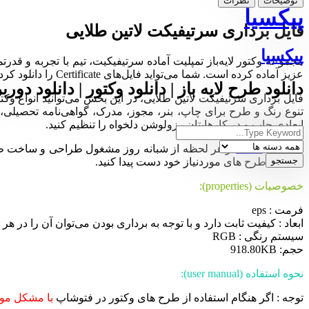
توضیحات
نظرات
پیکسیا
فایل برداری سرتیفیکت لاتین طلایی
پیکسیا
عزیز آماده کرده است. شما می‌تواید فایل‌های Certificate را دانلود کرده و در نرم‌افزار ایلوستریتور ویرایش و سفارشی‌سازی کنید.
دانلود طرح لایه باز | دانلود وکتور | دانلود دورب
تنوع رنگ و طرح برای چاپ، بنر، مجوز، مدرک، گواهی‌نامه تحصیلی، کا
ابعادی چاپ و در کارهایتان رزولوشن دلخواه را تنظیم کنید.
مجموعه
Pixia
در هر لحظه از شبانه روز مشغول طراحی و ساخت طرح ها
ساده به طرح های موردنیاز خود دست پیدا کنید.
خصوصیات (properties):
فرمت : eps
ابعاد : کیفیت ثابت دارد و با توجه به برداری بودن می‌توان آن را در هر ان
سیستم رنگی : RGB
حجم: 918.80KB
نحوه استفاده (user manual):
توجه : اگر هنگام استفاده از طرح های وکتور در فتوشاپ
با مشکل موا